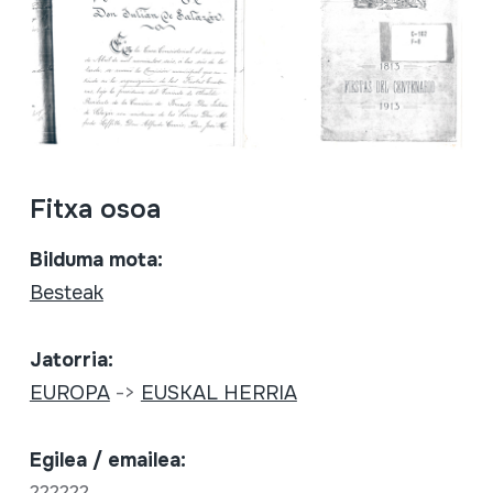
Fitxa osoa
Bilduma mota:
Besteak
Jatorria:
EUROPA
->
EUSKAL HERRIA
Egilea / emailea:
??????