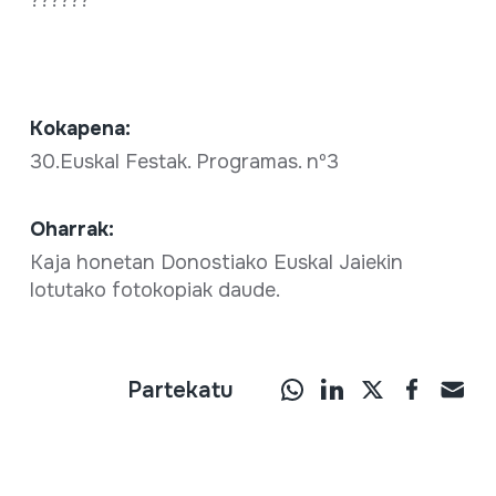
Kokapena:
30.Euskal Festak. Programas. nº3
Oharrak:
Kaja honetan Donostiako Euskal Jaiekin
lotutako fotokopiak daude.
Partekatu