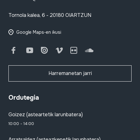
Tornola kalea, 6 - 20180 OIARTZUN
Google Maps-en ikusi
Facebook
Youtube
Issuu
Vimeo
Flickr
SoundCloud
Harremanetan jarri
Ordutegia
Goizez (asteartetik larunbatera)
10:00 - 14:00
Arratsaldez (asteazkenetik larunbatera)