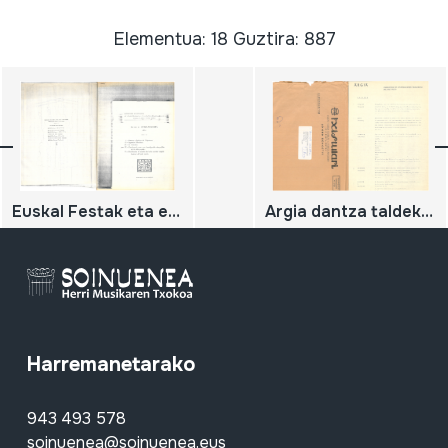
Elementua: 18 Guztira: 887
Euskal Festak eta euskal kultura
Argia dantza taldeko dantza zerrenda.
Harremanetarako
943 493 578
soinuenea@soinuenea.eus