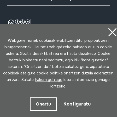
Webgune honek cookieak erabiltzen ditu, propioak zein
hirugarrenenak. Hautatu nabigatzeko nahiago duzun cookie
aukera. Guztiz desaktibatzea ere hauta dezakezu. Cookie
batzuk blokeatu nahi badituzu, egin klik "konfigurazioa"
aukeran. "Onartzen dut" botoia sakatuz gero, aipatutako
Erabilpen baldintzak
Pribatutasun politika
Cookie politika
cookieak eta gure cookie politika onartzen duzula adierazten
ari zara. Sakatu
Irakurri gehiago
lotura informazio gehiago
Loturak garatua
lortzeko.
Konfiguratu
Onartu