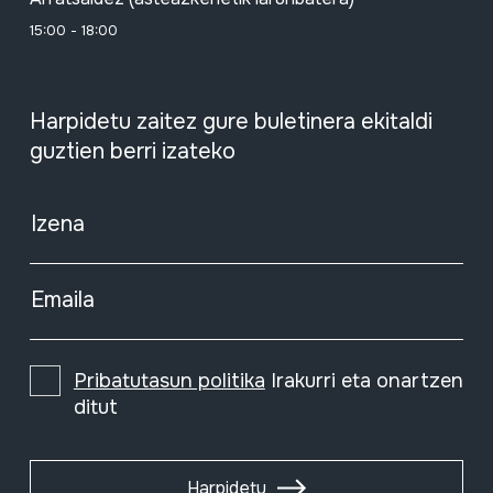
15:00 - 18:00
Harpidetu zaitez gure buletinera ekitaldi
guztien berri izateko
Izena
Emaila
Pribatutasun politika
Irakurri eta onartzen
ditut
Harpidetu