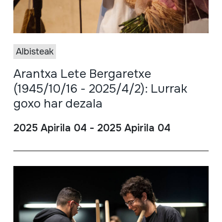
Albisteak
Arantxa Lete Bergaretxe
(1945/10/16 - 2025/4/2): Lurrak
goxo har dezala
2025 Apirila 04 - 2025 Apirila 04