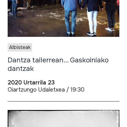
Albisteak
Dantza tailerrean... Gaskoiniako
dantzak
2020 Urtarrila 23
Oiartzungo Udaletxea / 19:30