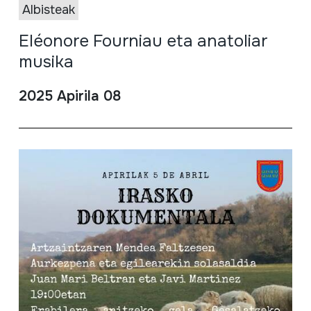
Albisteak
Eléonore Fourniau eta anatoliar
musika
2025 Apirila 08