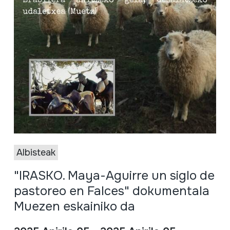
Albisteak
"IRASKO. Maya-Aguirre un siglo de
pastoreo en Falces" dokumentala
Muezen eskainiko da