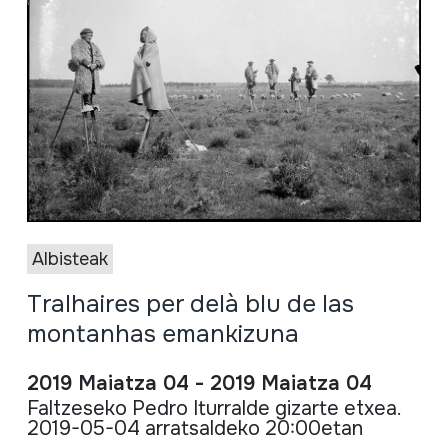
Albisteak
Tralhaires per delà blu de las
montanhas emankizuna
2019 Maiatza 04 - 2019 Maiatza 04
Faltzeseko Pedro Iturralde gizarte etxea.
2019-05-04 arratsaldeko 20:00etan