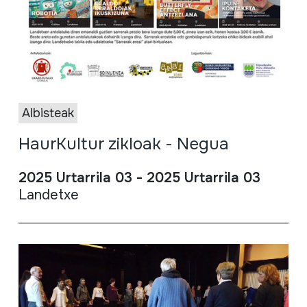
Albisteak
HaurKultur zikloak - Negua
2025 Urtarrila 03 - 2025 Urtarrila 03
Landetxe