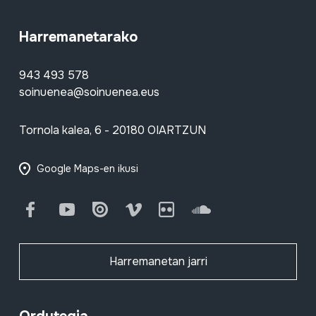
Harremanetarako
943 493 578
soinuenea@soinuenea.eus
Tornola kalea, 6 - 20180 OIARTZUN
Google Maps-en ikusi
Facebook
Youtube
Issuu
Vimeo
Flickr
SoundCloud
Harremanetan jarri