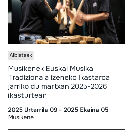
Albisteak
Musikenek Euskal Musika
Tradizionala izeneko Ikastaroa
jarriko du martxan 2025-2026
ikasturtean
2025 Urtarrila 09 - 2025 Ekaina 05
Musikene