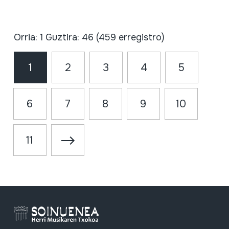
Orria: 1 Guztira: 46 (459 erregistro)
1
2
3
4
5
6
7
8
9
10
11