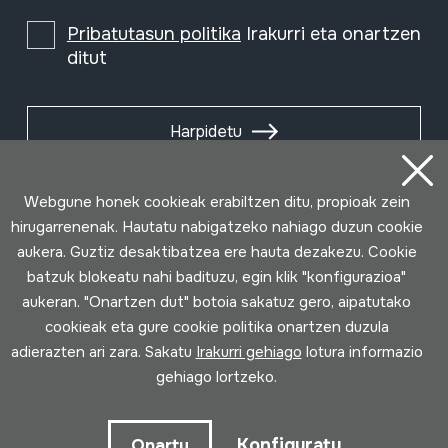
Pribatutasun politika
Irakurri eta onartzen
ditut
Harpidetu
Webgune honek cookieak erabiltzen ditu, propioak zein
hirugarrenenak. Hautatu nabigatzeko nahiago duzun cookie
aukera. Guztiz desaktibatzea ere hauta dezakezu. Cookie
batzuk blokeatu nahi badituzu, egin klik "konfigurazioa"
aukeran. "Onartzen dut" botoia sakatuz gero, aipatutako
cookieak eta gure cookie politika onartzen duzula
adierazten ari zara. Sakatu
Irakurri gehiago
lotura informazio
gehiago lortzeko.
Erabilpen baldintzak
Pribatutasun politika
Cookie politika
Konfiguratu
Onartu
Loturak garatua