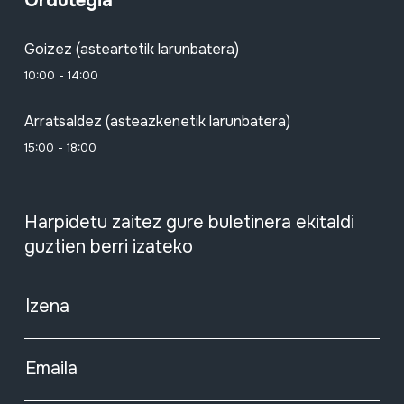
Ordutegia
Goizez (asteartetik larunbatera)
10:00 - 14:00
Arratsaldez (asteazkenetik larunbatera)
15:00 - 18:00
Harpidetu zaitez gure buletinera ekitaldi
guztien berri izateko
Izena
Emaila