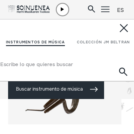
ES
Ir directamente al contenido
Museo de musica
popular
INSTRUMENTOS DE MÚSICA
COLECCIÓN JM BELTRAN
Más de 1800 instrumentos de
Escribe lo que quieres buscar
música
Buscar instrumento de música