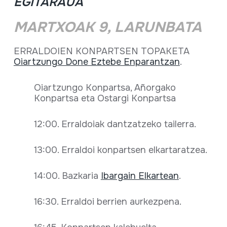
EGITARAUA
MARTXOAK 9, LARUNBATA
ERRALDOIEN KONPARTSEN TOPAKETA
Oiartzungo Done Eztebe Enparantzan
.
Oiartzungo Konpartsa, Añorgako
Konpartsa eta Ostargi Konpartsa
12:00. Erraldoiak dantzatzeko tailerra.
13:00. Erraldoi konpartsen elkartaratzea.
14:00. Bazkaria
Ibargain Elkartean
.
16:30. Erraldoi berrien aurkezpena.