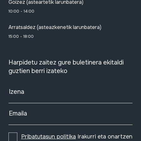
Goizez (asteartetik larunbatera)
10:00 - 14:00
Arratsaldez (asteazkenetik larunbatera)
15:00 - 18:00
Harpidetu zaitez gure buletinera ekitaldi
guztien berri izateko
Izena
Emaila
Pribatutasun politika
Irakurri eta onartzen