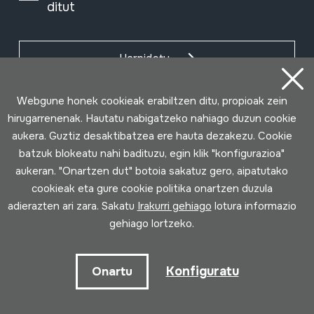
ditut
Harpidetu
Webgune honek cookieak erabiltzen ditu, propioak zein
hirugarrenenak. Hautatu nabigatzeko nahiago duzun cookie
aukera. Guztiz desaktibatzea ere hauta dezakezu. Cookie
batzuk blokeatu nahi badituzu, egin klik "konfigurazioa"
aukeran. "Onartzen dut" botoia sakatuz gero, aipatutako
cookieak eta gure cookie politika onartzen duzula
adierazten ari zara. Sakatu
Irakurri gehiago
lotura informazio
gehiago lortzeko.
Erabilpen baldintzak
Pribatutasun politika
Cookie politika
Konfiguratu
Onartu
Loturak garatua