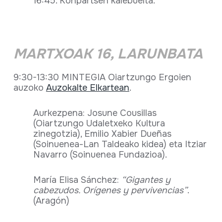
16:45. Konpartsen kalebuelta.
MARTXOAK 16, LARUNBATA
9:30-13:30 MINTEGIA Oiartzungo Ergoien
auzoko
Auzokalte Elkartean
.
Aurkezpena: Josune Cousillas
(Oiartzungo Udaletxeko Kultura
zinegotzia), Emilio Xabier Dueñas
(Soinuenea-Lan Taldeako kidea) eta Itziar
Navarro (Soinuenea Fundazioa).
María Elisa Sánchez:
“Gigantes y
cabezudos. Orígenes y pervivencias”
.
(Aragón)