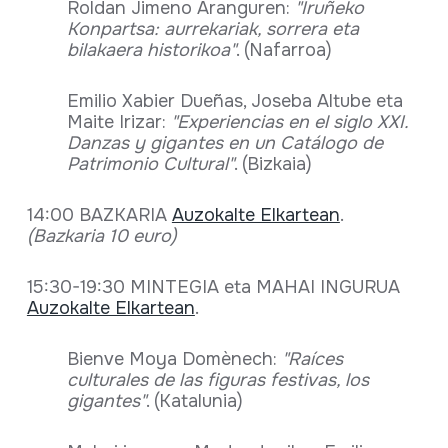
Roldan Jimeno Aranguren:
"Iruñeko
Konpartsa: aurrekariak, sorrera eta
bilakaera historikoa"
. (Nafarroa)
Emilio Xabier Dueñas, Joseba Altube eta
Maite Irizar:
"Experiencias en el siglo XXI.
Danzas y gigantes en un Catálogo de
Patrimonio Cultural"
. (Bizkaia)
14:00 BAZKARIA
Auzokalte Elkartean
.
(Bazkaria 10 euro)
15:30-19:30 MINTEGIA eta MAHAI INGURUA
Auzokalte Elkartean
.
Bienve Moya Domènech:
"Raíces
culturales de las figuras festivas, los
gigantes
"
. (Katalunia)