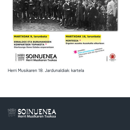
Herri Musikaren 18. Jardunaldiak: kartela