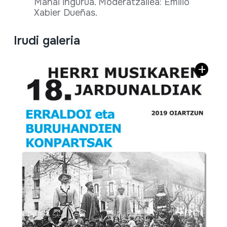
Mahai ingurua. Moderatzailea: Emilio
Xabier Dueñas.
Irudi galeria