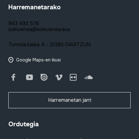
Harremanetarako
943 493 578
soinuenea@soinuenea.eus
Tornola kalea, 6 - 20180 OIARTZUN
Google Maps-en ikusi
Facebook
Youtube
Issuu
Vimeo
Flickr
SoundCloud
Harremanetan jarri
Ordutegia