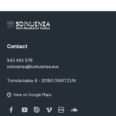
Contact
943 493 578
soinuenea@soinuenea.eus
Tornola kalea, 6 - 20180 OIARTZUN
View on Google Maps
Facebook
Youtube
Issuu
Vimeo
Flickr
SoundCloud