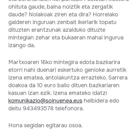
ohituta gaude, baina noiztik eta zergatik
daude? Nolakoak ziren eta dira? Horrelako
galderen inguruan zenbait ikerlarik topatu
dituzten erantzunak azalduko dituzte
mintegian zehar eta bukaeran mahai ingurua
izango da.
Martxoaren 16ko mintegira edota bazkarira
etorri nahi duenari eskertuko genioke aurretik
izena ematea, antolakuntza errazteko. Sarrera
doakoa da 10 euro balio dituen bazkariaren
kasuan izan ezik. Izena emateko idatzi
komunikazio@soinuenea.eus
helbidera edo
deitu 943493578 telefonora.
Hona segidan egitarau osoa.