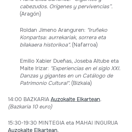
cabezudos. Orígenes y pervivencias”
.
(Aragón)
Roldan Jimeno Aranguren:
"Iruñeko
Konpartsa: aurrekariak, sorrera eta
bilakaera historikoa"
. (Nafarroa)
Emilio Xabier Dueñas, Joseba Altube eta
Maite Irizar:
"Experiencias en el siglo XXI.
Danzas y gigantes en un Catálogo de
Patrimonio Cultural"
. (Bizkaia)
14:00 BAZKARIA
Auzokalte Elkartean
.
(Bazkaria 10 euro)
15:30-19:30 MINTEGIA eta MAHAI INGURUA
Auzokalte Elkartean
.