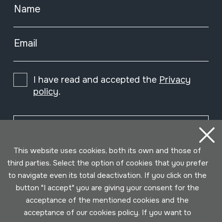
Name
Email
I have read and accepted the
Privacy
policy
.
Subscribe
This website uses cookies, both its own and those of
third parties. Select the option of cookies that you prefer
to navigate even its total deactivation. If you click on the
button "I accept" you are giving your consent for the
acceptance of the mentioned cookies and the
acceptance of our cookies policy. If you want to