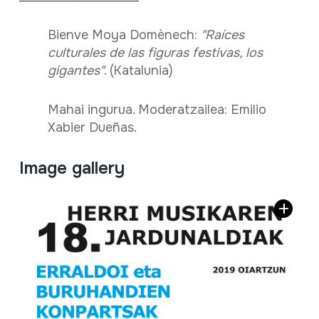
Bienve Moya Domènech:
"Raíces
culturales de las figuras festivas, los
gigantes
"
. (Katalunia)
Mahai ingurua. Moderatzailea: Emilio
Xabier Dueñas.
Image gallery