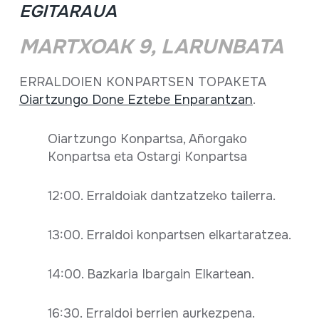
EGITARAUA
MARTXOAK 9, LARUNBATA
ERRALDOIEN KONPARTSEN TOPAKETA
Oiartzungo Done Eztebe Enparantzan
.
Oiartzungo Konpartsa, Añorgako
Konpartsa eta Ostargi Konpartsa
12:00. Erraldoiak dantzatzeko tailerra.
13:00. Erraldoi konpartsen elkartaratzea.
14:00. Bazkaria Ibargain Elkartean.
16:30. Erraldoi berrien aurkezpena.