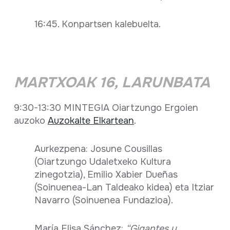
16:45. Konpartsen kalebuelta.
MARTXOAK 16, LARUNBATA
9:30-13:30 MINTEGIA Oiartzungo Ergoien
auzoko
Auzokalte Elkartean
.
Aurkezpena: Josune Cousillas
(Oiartzungo Udaletxeko Kultura
zinegotzia), Emilio Xabier Dueñas
(Soinuenea-Lan Taldeako kidea) eta Itziar
Navarro (Soinuenea Fundazioa).
María Elisa Sánchez:
“Gigantes y