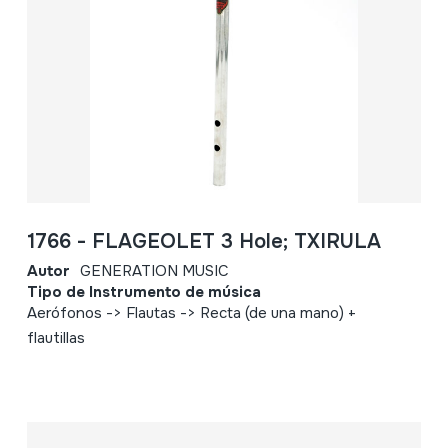
1766 - FLAGEOLET 3 Hole; TXIRULA
Autor
GENERATION MUSIC
Tipo de Instrumento de música
Aerófonos -> Flautas -> Recta (de una mano) +
flautillas