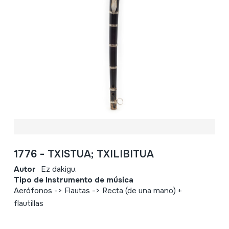
1776 - TXISTUA; TXILIBITUA
Autor
Ez dakigu.
Tipo de Instrumento de música
Aerófonos -> Flautas -> Recta (de una mano) +
flautillas