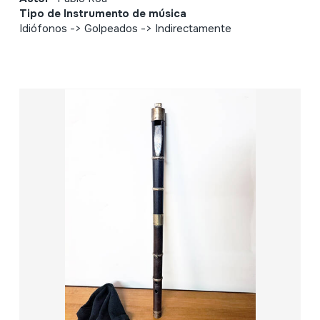
Tipo de Instrumento de música
Idiófonos -> Golpeados -> Indirectamente