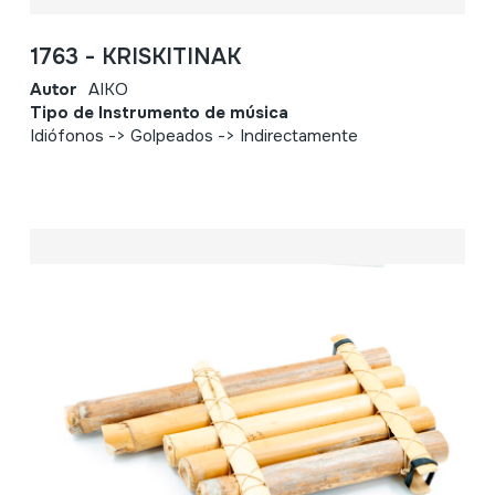
1763 - KRISKITINAK
Autor
AIKO
Tipo de Instrumento de música
Idiófonos -> Golpeados -> Indirectamente