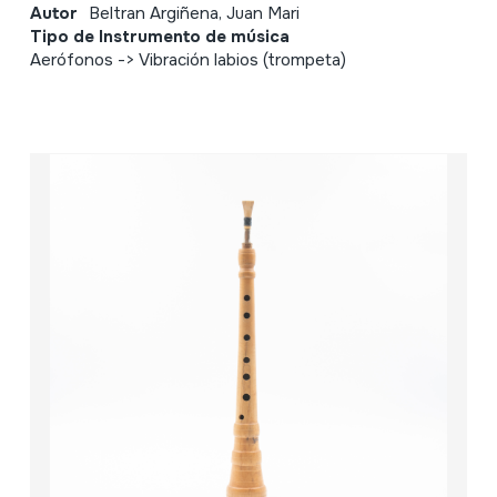
Autor
Beltran Argiñena, Juan Mari
Tipo de Instrumento de música
Aerófonos -> Vibración labios (trompeta)