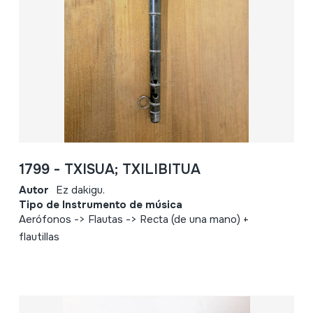
1799 - TXISUA; TXILIBITUA
Autor
Ez dakigu.
Tipo de Instrumento de música
Aerófonos -> Flautas -> Recta (de una mano) +
flautillas