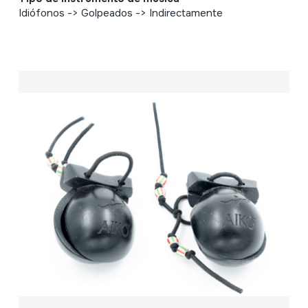
Idiófonos -> Golpeados -> Indirectamente