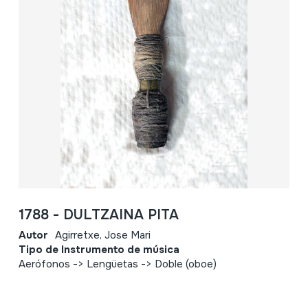
1788 - DULTZAINA PITA
Autor
Agirretxe, Jose Mari
Tipo de Instrumento de música
Aerófonos -> Lengüetas -> Doble (oboe)