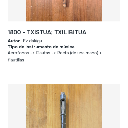
1800 - TXISTUA; TXILIBITUA
Autor
Ez dakigu.
Tipo de Instrumento de música
Aerófonos -> Flautas -> Recta (de una mano) +
flautillas