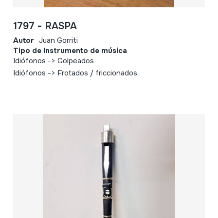
1797 - RASPA
Autor
Juan Gorriti
Tipo de Instrumento de música
Idiófonos -> Golpeados
Idiófonos -> Frotados / friccionados