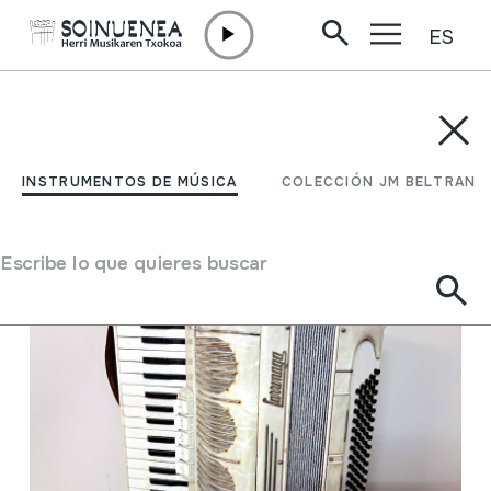
ES
Ir directamente al contenido
INSTRUMENTOS DE MÚSICA
COLECCIÓN JM BELTRAN
Filtrar
INSTRUMENTOS DE MÚSICA
COLECCIÓN JM BELTRAN
Buscador
Escribe lo que quieres buscar