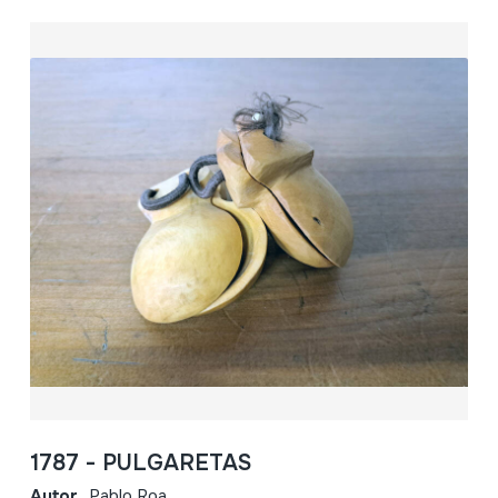
1787 - PULGARETAS
Autor
Pablo Roa