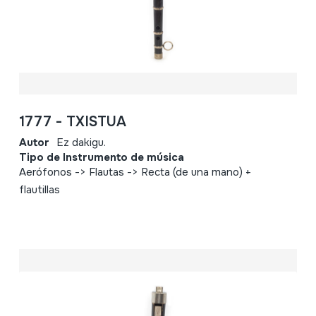
1777 - TXISTUA
Autor
Ez dakigu.
Tipo de Instrumento de música
Aerófonos -> Flautas -> Recta (de una mano) +
flautillas