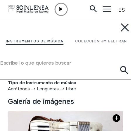
ES
Ir directamente al contenido
INSTRUMENTOS DE MÚSICA
AKORDEOIA; PIANOZKO
INSTRUMENTOS DE MÚSICA
COLECCIÓN JM BELTRAN
AKORDEOIA; SOINUA;
SOINU-HANDIA
Escribe lo que quieres buscar
Autor
Larrinaga
Tipo de Instrumento de música
Aerófonos
->
Lengüetas
->
Libre
Galería de imágenes