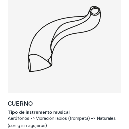
CUERNO
Tipo de instrumento musical
Aerófonos -> Vibración labios (trompeta) -> Naturales
(con y sin agujeros)