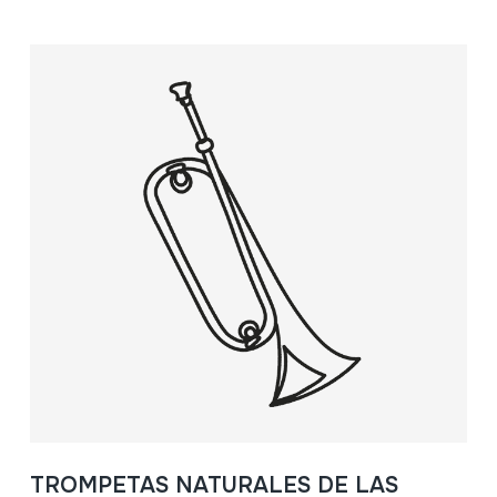
TROMPETAS NATURALES DE LAS