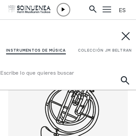
ES
Ir directamente al contenido
INSTRUMENTOS DE MÚSICA
COLECCIÓN JM BELTRAN
Filtrar
INSTRUMENTOS DE MÚSICA
COLECCIÓN JM BELTRAN
Buscador
Escribe lo que quieres buscar