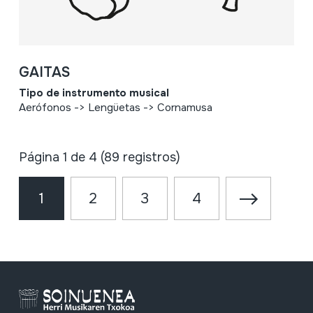
GAITAS
Tipo de instrumento musical
Aerófonos -> Lengüetas -> Cornamusa
Página 1 de 4 (89 registros)
1
2
3
4