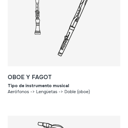
OBOE Y FAGOT
Tipo de instrumento musical
Aerófonos -> Lengüetas -> Doble (oboe)