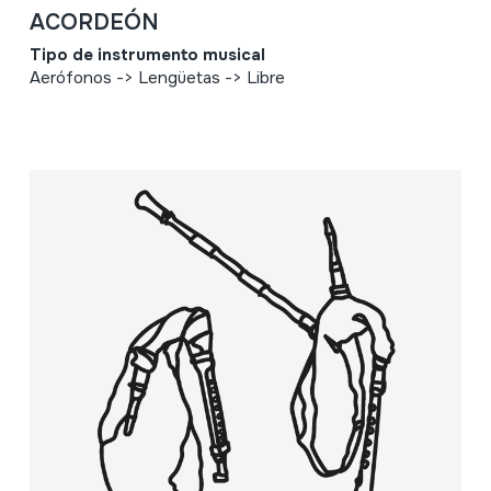
ACORDEÓN
Tipo de instrumento musical
Aerófonos -> Lengüetas -> Libre