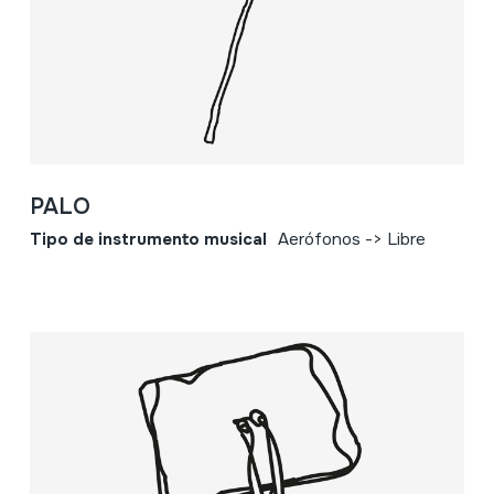
PALO
Tipo de instrumento musical
Aerófonos -> Libre