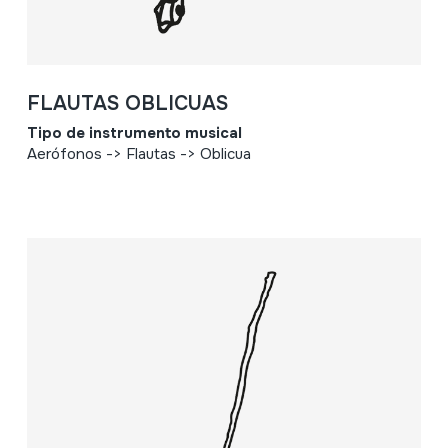
FLAUTAS OBLICUAS
Tipo de instrumento musical
Aerófonos -> Flautas -> Oblicua