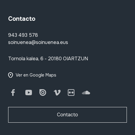
Contacto
943 493 578
soinuenea@soinuenea.eus
Tornola kalea, 6 - 20180 OIARTZUN
Ver en Google Maps
Facebook
Youtube
Issuu
Vimeo
Flickr
SoundCloud
Contacto