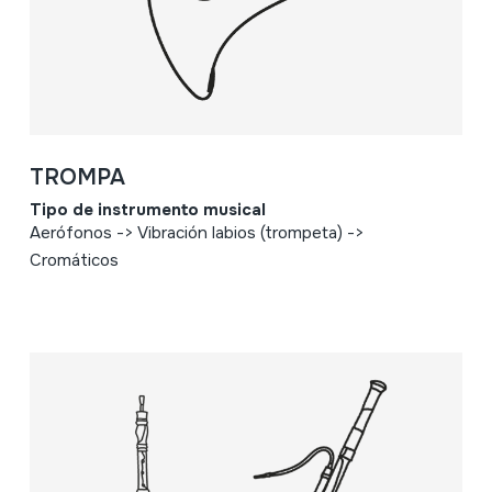
TROMPA
Tipo de instrumento musical
Aerófonos -> Vibración labios (trompeta) ->
Cromáticos