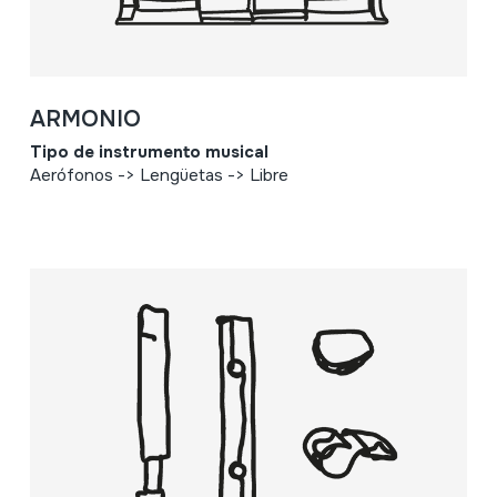
ARMONIO
Tipo de instrumento musical
Aerófonos -> Lengüetas -> Libre