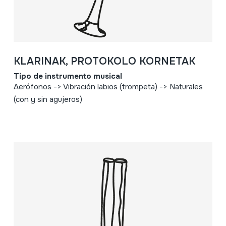
KLARINAK, PROTOKOLO KORNETAK
Tipo de instrumento musical
Aerófonos -> Vibración labios (trompeta) -> Naturales
(con y sin agujeros)