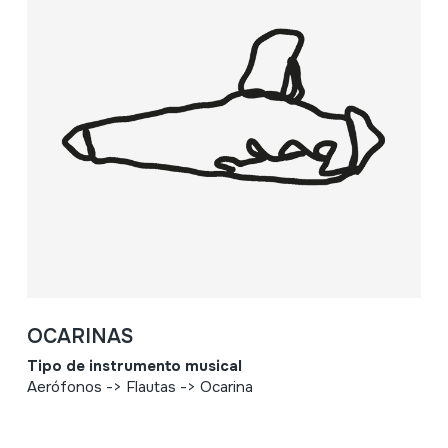
OCARINAS
Tipo de instrumento musical
Aerófonos -> Flautas -> Ocarina