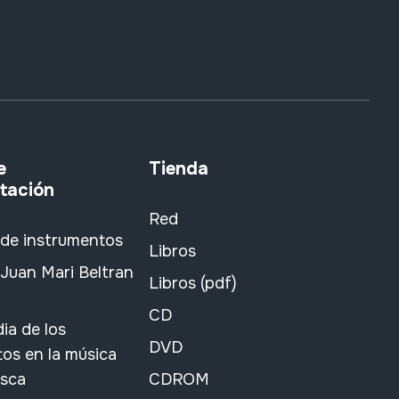
e
Tienda
tación
Red
 de instrumentos
Libros
Juan Mari Beltran
Libros (pdf)
CD
ia de los
DVD
os en la música
asca
CDROM