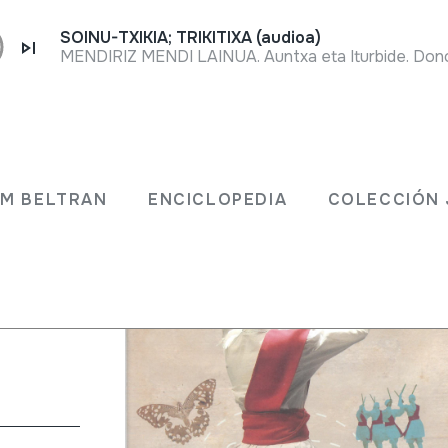
SOINU-TXIKIA; TRIKITIXA (audioa)
MENDIRIZ MENDI LAINUA. Auntxa eta Iturbide. Dono
ival di
JM BELTRAN
ENCICLOPEDIA
COLECCIÓN 
adizione