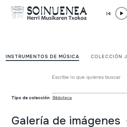
Ir directamente al contenido
JM BELTRAN ARGIÑENA
La borgata che danza; fest
INSTRUMENTOS DE MÚSICA
COLECCIÓN 
strada di musiche della tr
orale XXII edizione
Escribe lo que quieres buscar
Autor
Comitato Borgata Vecchia
Tipo de colección
Biblioteca
Galería de imágenes