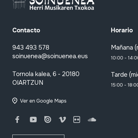
Contacto
Horario
943 493 578
Mañana (
soinuenea@soinuenea.eus
10:00 - 14:0
Tornola kalea, 6 - 20180
Tarde (mi
OIARTZUN
15:00 - 18:0
Ver en Google Maps
Facebook
Youtube
Issuu
Vimeo
Flickr
SoundCloud