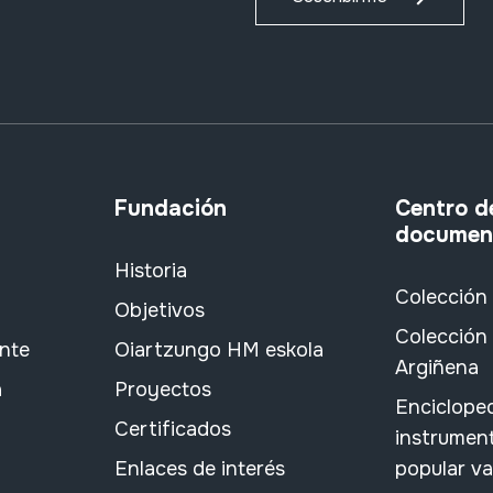
Fundación
Centro d
documen
Historia
Colección
Objetivos
Colección 
ante
Oiartzungo HM eskola
Argiñena
a
Proyectos
Encicloped
Certificados
instrument
Enlaces de interés
popular v