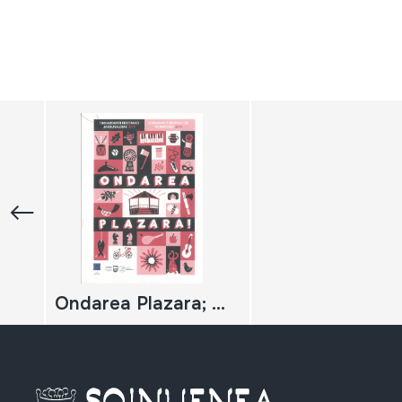
Ondarea Plazara; Ondarearen europako jardunaldiak 2019; Jornadas europeas del patrimonio