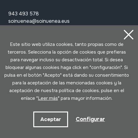
943 493 578
soinuenea@soinuenea.eus
Tornola kalea, 6 - 20180 OIARTZUN
Este sitio web utiliza cookies, tanto propias como de
terceros. Selecciona la opción de cookies que prefieras
Ver en Google Maps
para navegar incluso su desactivación total. Si desea
bloquear algunas cookies haga click en "configuración". Si
Facebook
Youtube
Issuu
Vimeo
Flickr
SoundCloud
pulsa en el botón "Acepto" está dando su consentimiento
para la aceptación de las mencionadas cookies y la
aceptación de nuestra política de cookies, pulse en el
Contacto
enlace "
Leer más
" para mayor información.
Horario
Configurar
Aceptar
Mañana (martes a sábado)