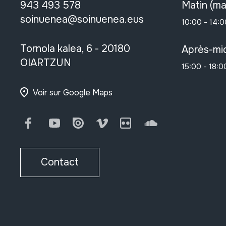
943 493 578
Matin (ma
soinuenea@soinuenea.eus
10:00 - 14:0
Tornola kalea, 6 - 20180
Après-mid
OIARTZUN
15:00 - 18:0
Voir sur Google Maps
Facebook
Youtube
Issuu
Vimeo
Flickr
SoundCloud
Contact