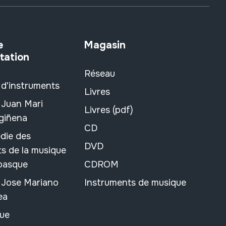
e
Magasin
tation
Réseau
 d'instruments
Livres
 Juan Mari
Livres (pdf)
rgiñena
CD
die des
DVD
s de la musique
 basque
CDROM
n Jose Mariano
Instruments de musique
ea
ue