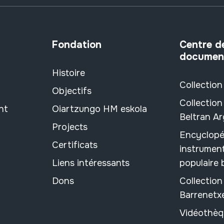
Fondation
Centre d
documen
Histoire
Collection
Objectifs
Collection
nt
Oiartzungo HM eskola
Beltran A
Projects
Encyclopé
Certificats
instrument
Liens intéressants
populaire
Dons
Collectio
Barrenetx
Vidéothèq