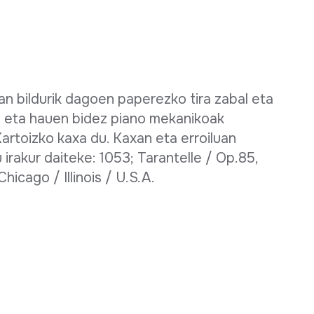
an bildurik dagoen paperezko tira zabal eta
o eta hauen bidez piano mekanikoak
artoizko kaxa du. Kaxan eta erroiluan
rakur daiteke: 1053; Tarantelle / Op.85,
hicago / Illinois / U.S.A.