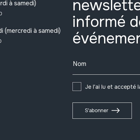
newslette
rdi à samedi)
0
informé d
i (mercredi à samedi)
événeme
0
Nom
Je l'ai lu et accepté 
S'abonner