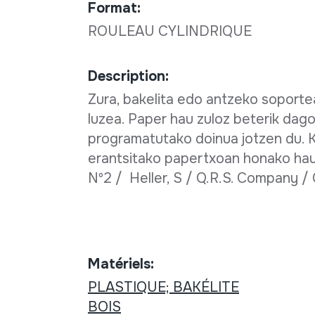
Format:
ROULEAU CYLINDRIQUE
Description:
Zura, bakelita edo antzeko soporte
luzea. Paper hau zuloz beterik dag
programatutako doinua jotzen du. K
erantsitako papertxoan honako hau i
Nº2 / Heller, S / Q.R.S. Company / C
Matériels:
PLASTIQUE; BAKÉLITE
BOIS