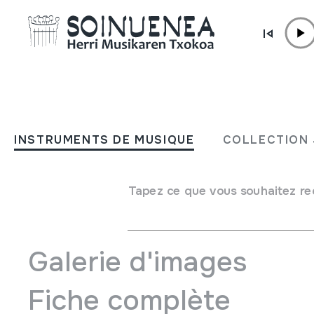
Aller directement au contenu
JM BELTRAN ARGIÑENA
Tarantelle; Op.85, Nº2; Hell
INSTRUMENTS DE MUSIQUE
COLLECTION 
Auteur
Heller, Stephen
Type de collection
Phonothèque
Tapez ce que vous souhaitez re
Emplacement:
Biltegia Landetxe
Galerie d'images
Fiche complète