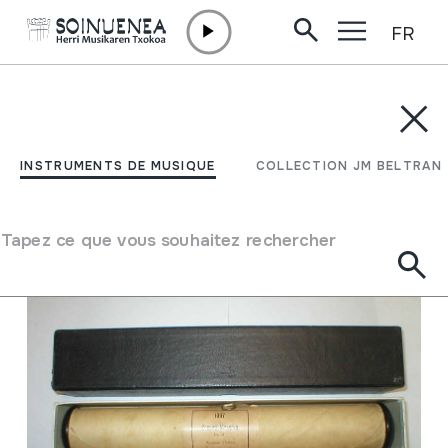
FR
Aller directement au contenu
INSTRUMENTS DE MUSIQUE
COLLECTION JM BELTRAN
Filtrer
INSTRUMENTS DE MUSIQUE
COLLECTION JM BELTRAN
Moteur de recherche
Tapez ce que vous souhaitez rechercher