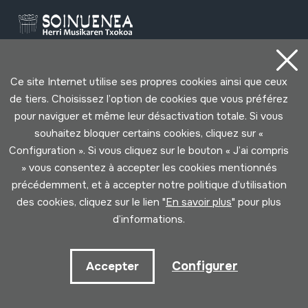
Contact
Ce site Internet utilise ses propres cookies ainsi que ceux
de tiers. Choisissez l’option de cookies que vous préférez
pour naviguer et même leur désactivation totale. Si vous
943 493 578
souhaitez bloquer certains cookies, cliquez sur «
soinuenea@soinuenea.eus
Configuration ». Si vous cliquez sur le bouton « J’ai compris
» vous consentez à accepter les cookies mentionnés
Tornola kalea, 6 - 20180 OIARTZUN
précédemment, et à accepter notre politique d’utilisation
des cookies, cliquez sur le lien "
En savoir plus
" pour plus
Voir sur Google Maps
d’informations.
Facebook
Youtube
Issuu
Vimeo
Flickr
SoundCloud
Configurer
Accepter
Contact