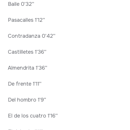
Baile 0'32''
Pasacalles 1'12''
Contradanza 0'42''
Castilletes 1'36''
Almendrita 1'36''
De frente 1'11''
Del hombro 1'9''
El de los cuatro 1'16''