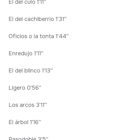
El del culo 1'11''
El del cachiberrio 1'31''
Oficios o la tonta 1'44''
Enredujo 1'11''
El del blinco 1'13''
Ligero 0'56''
Los arcos 3'11''
El árbol 1'16''
Pasodoble 3'5''