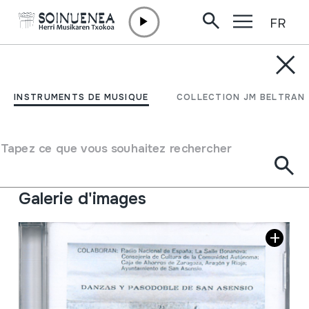
FR
Aller directement au contenu
JM BELTRAN ARGIÑENA
Danzas y pasodoble de
INSTRUMENTS DE MUSIQUE
COLLECTION JM BELTRAN
San Asensio
Tapez ce que vous souhaitez rechercher
Type de collection
Phonothèque
Emplacement:
III / 7
Galerie d'images