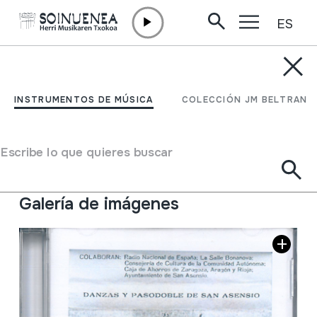
ES
Ir directamente al contenido
JM BELTRAN ARGIÑENA
Danzas y pasodoble de
INSTRUMENTOS DE MÚSICA
COLECCIÓN JM BELTRAN
San Asensio
Escribe lo que quieres buscar
Tipo de colección
Fonoteca
Situación:
III / 7
Galería de imágenes