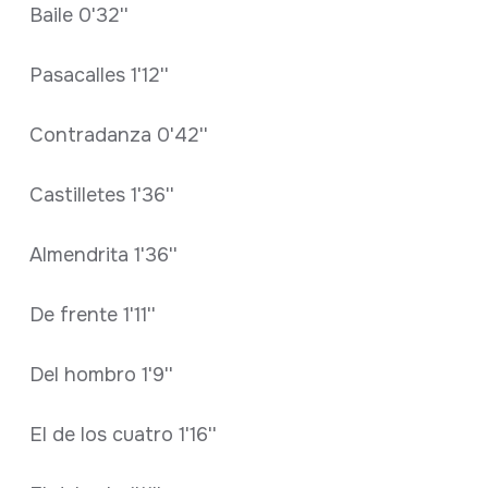
Baile 0'32''
Pasacalles 1'12''
Contradanza 0'42''
Castilletes 1'36''
Almendrita 1'36''
De frente 1'11''
Del hombro 1'9''
El de los cuatro 1'16''