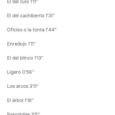
El del culo 1'11''
El del cachiberrio 1'31''
Oficios o la tonta 1'44''
Enredujo 1'11''
El del blinco 1'13''
Ligero 0'56''
Los arcos 3'11''
El árbol 1'16''
Pasodoble 3'5''