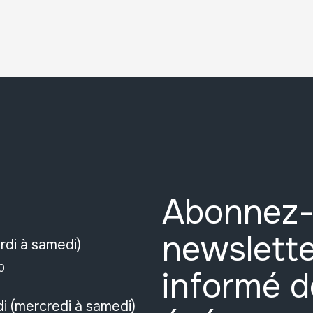
Abonnez-
newslette
rdi à samedi)
0
informé d
i (mercredi à samedi)