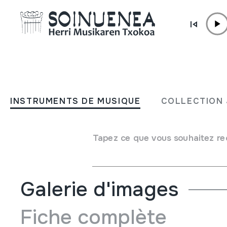
Aller directement au contenu
JM BELTRAN ARGIÑENA
Bertsolariya 5. zenbakia
INSTRUMENTS DE MUSIQUE
COLLECTION 
Auteur
Ezberdinak
Type de collection
Bibliothèque
Tapez ce que vous souhaitez re
Emplacement:
I/6
Galerie d'images
Fiche complète