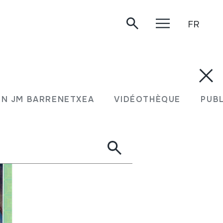
FR
.
N JM BARRENETXEA
VIDÉOTHÈQUE
PUB