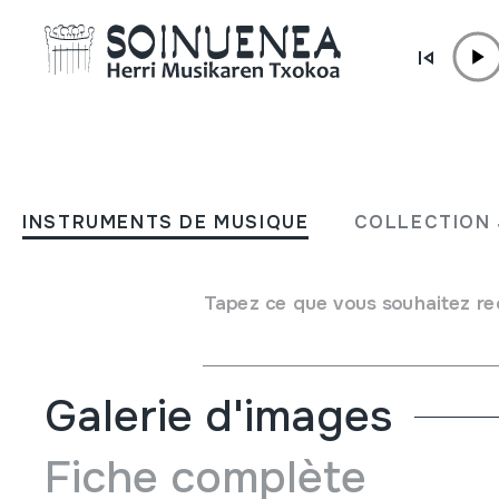
Aller directement au contenu
JM BELTRAN ARGIÑENA
Anuario da Gaita 2024. Nº
INSTRUMENTS DE MUSIQUE
COLLECTION 
Auteur
Escola provincial de gaitas deputación de Ouren
Type de collection
Bibliothèque
Tapez ce que vous souhaitez re
Emplacement:
X/5
Galerie d'images
Fiche complète