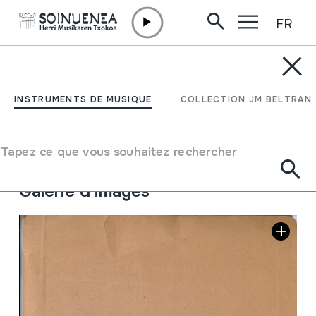
FR
Aller directement au contenu
JM BARRENETXEA
S. Sebastian
INSTRUMENTS DE MUSIQUE
COLLECTION JM BELTRAN
Type de collection
Besteak
Origine
EUROPE
->
EUSKAL HERRIA
Tapez ce que vous souhaitez rechercher
Emplacement:
kaja marroiak9
Galerie d'images