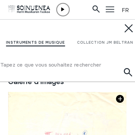
FR
Aller directement au contenu
JM BARRENETXEA
III Alboka eskola?
INSTRUMENTS DE MUSIQUE
COLLECTION JM BELTRAN
Type de collection
Besteak
Origine
EUROPE
->
EUSKAL HERRIA
Tapez ce que vous souhaitez rechercher
Emplacement:
Iturriotz biltegia; Kaja marroia 9
Galerie d'images