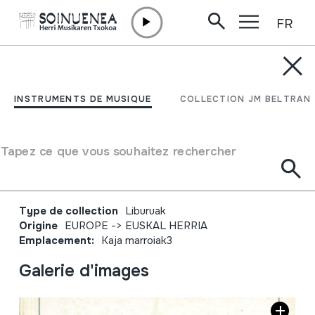
FR
Aller directement au contenu
JM BARRENETXEA
Resistencia cultural
INSTRUMENTS DE MUSIQUE
COLLECTION JM BELTRAN
durante el franquismo.
Grupo Danzas vascas
Tapez ce que vous souhaitez rechercher
Dindarri
Type de collection
Liburuak
Origine
EUROPE
->
EUSKAL HERRIA
Emplacement:
Kaja marroiak3
Galerie d'images