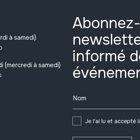
Abonnez-
newslette
rdi à samedi)
0
informé d
i (mercredi à samedi)
événeme
0
Nom
Je l'ai lu et accepté 