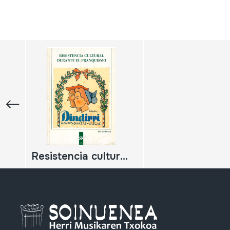
Resistencia cultural durante el franquismo. Grupo Danzas vascas Dindarri