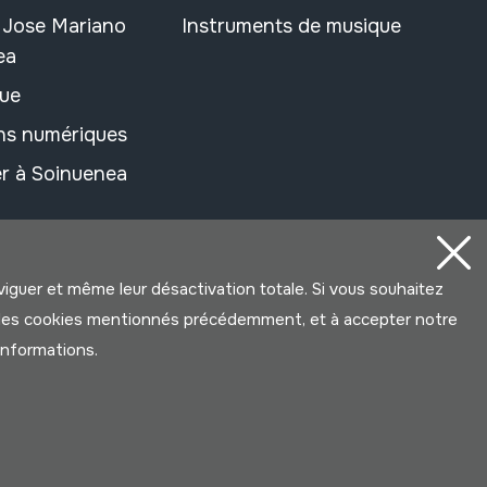
n Jose Mariano
Instruments de musique
ea
ue
ons numériques
r à Soinuenea
aviguer et même leur désactivation totale. Si vous souhaitez
ter les cookies mentionnés précédemment, et à accepter notre
’informations.
Développé par Lotura