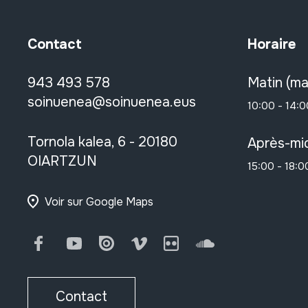
Contact
Horaire
943 493 578
Matin (ma
soinuenea@soinuenea.eus
10:00 - 14:0
Tornola kalea, 6 - 20180
Après-mid
OIARTZUN
15:00 - 18:0
Voir sur Google Maps
Facebook
Youtube
Issuu
Vimeo
Flickr
SoundCloud
Contact