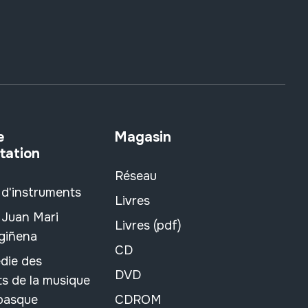
e
Magasin
tation
Réseau
 d'instruments
Livres
 Juan Mari
Livres (pdf)
rgiñena
CD
die des
DVD
s de la musique
 basque
CDROM