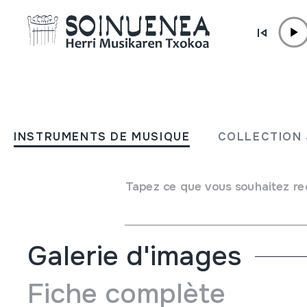
Aller directement au contenu
JM BARRENETXEA
Müsica y Sociedad
INSTRUMENTS DE MUSIQUE
COLLECTION 
Type de collection
Liburuak
Origine
EUROPE
->
ESPAINIA
Tapez ce que vous souhaitez re
Emplacement:
Kaja marroiak3
Galerie d'images
Fiche complète