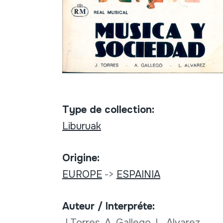
Type de collection:
Liburuak
Origine:
EUROPE
->
ESPAINIA
Auteur / Interpréte:
J Torres, A. Gallego, L. Alvarez