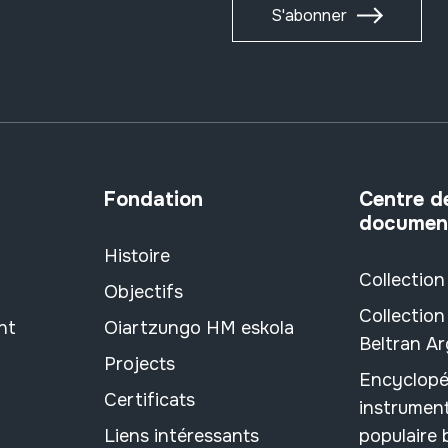
S'abonner
Fondation
Centre d
documen
Histoire
Collection
Objectifs
Collection
nt
Oiartzungo HM eskola
Beltran A
Projects
Encyclopé
Certificats
instrument
Liens intéressants
populaire