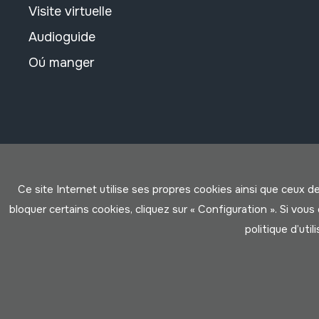
Visite virtuelle
Audioguide
Oú manger
Ce site Internet utilise ses propres cookies ainsi que ceux d
bloquer certains cookies, cliquez sur « Configuration ». Si vo
politique d’util
Conditions d'Utilisation
Politique de Privacité
Cookies po