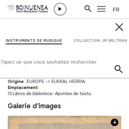
FR
Aller directement au contenu
JM BARRENETXEA
Nun jo, Noiz eta Zelan jo.
INSTRUMENTS DE MUSIQUE
COLLECTION JM BELTRAN
Dieciocho piezas para
txistu.
Tapez ce que vous souhaitez rechercher
Type de collection
Liburuak
Origine
EUROPE
->
EUSKAL HERRIA
Emplacement:
13.Libros de biblioteca- Apuntes de txistu.
Galerie d'images