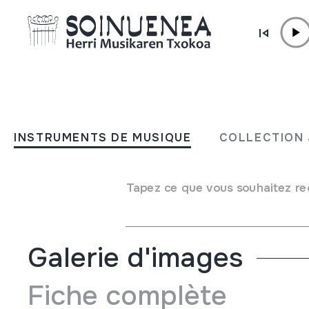
Aller directement au contenu
JM BARRENETXEA
El txistu. Sus ondas armón
INSTRUMENTS DE MUSIQUE
COLLECTION 
Type de collection
Liburuak
Origine
EUROPE
->
EUSKAL HERRIA
Tapez ce que vous souhaitez re
Emplacement:
13.Libros de biblioteca- Apuntes de txistu
Galerie d'images
Fiche complète