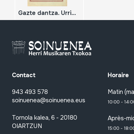
Gazte dantza. Urriñaga. Berriz. Pordon dantza para txistu.
Contact
Horaire
943 493 578
Matin (ma
soinuenea@soinuenea.eus
10:00 - 14:0
Tornola kalea, 6 - 20180
Après-mid
OIARTZUN
15:00 - 18:0