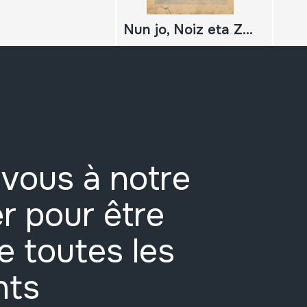
Nun jo, Noiz eta Zelan jo. Dieciocho piezas para txistu.
vous à notre
r pour être
e toutes les
nts