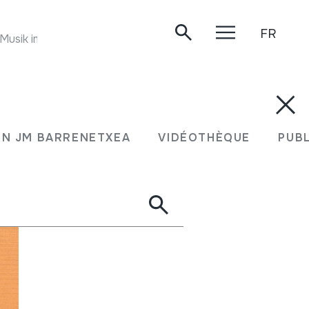
FR
ik im Andnhochland.14. Bolivia. A5: Tarkeada. MC14.
N JM BARRENETXEA
VIDÉOTHÈQUE
PUB