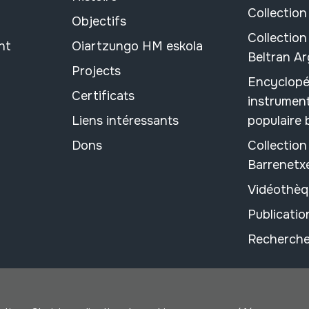
Collection
Objectifs
Collection
nt
Oiartzungo HM eskola
Beltran A
Projects
Encyclopé
Certificats
instrument
Liens intéressants
populaire
Dons
Collectio
Barrenetx
Vidéothèq
Publicati
Recherche