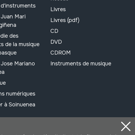
 d'instruments
Livres
 Juan Mari
Livres (pdf)
rgiñena
CD
die des
DVD
s de la musique
 basque
CDROM
n Jose Mariano
Instruments de musique
ea
ue
ons numériques
r à Soinuenea