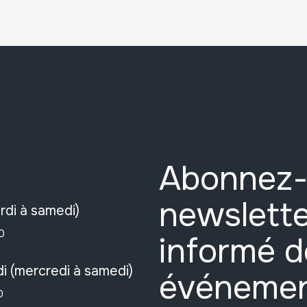
Abonnez-
newslette
rdi à samedi)
0
informé d
i (mercredi à samedi)
événeme
0