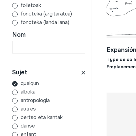
foiletoak
fonoteka (argitaratua)
fonoteka (landa lana)
gutunak
Nom
ikus-entzunezkoak
liburuak
Expansión
mapak
Type de coll
partiturak
Emplacemen
Sujet
prentsa-zatiak
quelqun
alboka
antropologia
autres
bertso eta kantak
danse
enfant