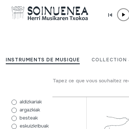
Aller directement au contenu
INSTRUMENTS DE MUSIQUE
COLLECTIO
INSTRUMENTS DE MUSIQUE
COLLECTION 
Filtres
Moteur de recherche
Tapez ce que vous souhaitez re
Type de collection
quelqun
aldizkariak
argazkiak
besteak
eskuizkribuak