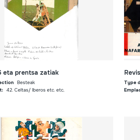
6 eta prentsa zatiak
Revis
ection
Besteak
Type d
t:
42. Celtas/ Iberos etc. etc,
Empla