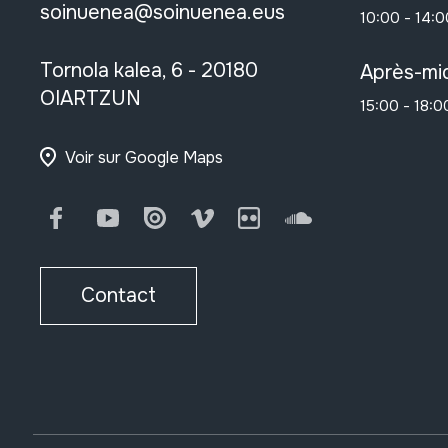
soinuenea@soinuenea.eus
10:00 - 14:0
Tornola kalea, 6 - 20180
Après-mid
OIARTZUN
15:00 - 18:0
Voir sur Google Maps
Facebook
Youtube
Issuu
Vimeo
Flickr
SoundCloud
Contact