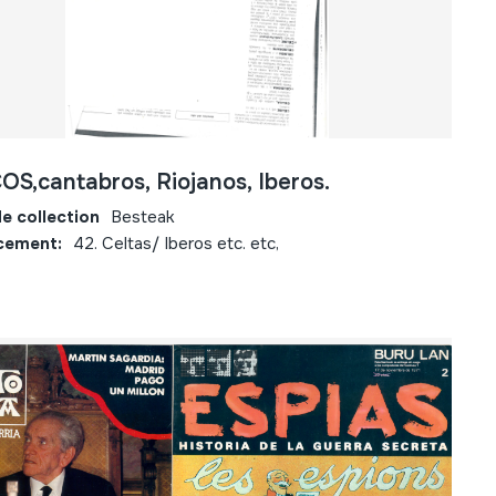
S,cantabros, Riojanos, Iberos.
e collection
Besteak
cement:
42. Celtas/ Iberos etc. etc,