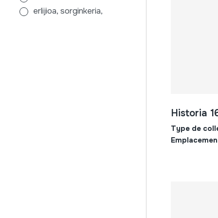
erlijioa, sorginkeria,
sendabelarrak
euskara
femme
galdakao
musique
musique écrite
txistua
Historia 1
Type de coll
Emplacemen