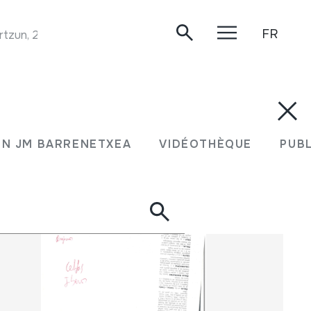
FR
tzun, 2019.
ION JM BARRENETXEA
VIDÉOTHÈQUE
PU
N JM BARRENETXEA
VIDÉOTHÈQUE
PUB