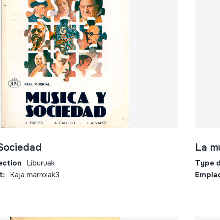
Sociedad
La m
ection
Liburuak
Type d
t:
Kaja marroiak3
Empla