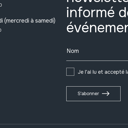
0
informé d
i (mercredi à samedi)
événeme
0
Nom
Je l'ai lu et accepté 
S'abonner