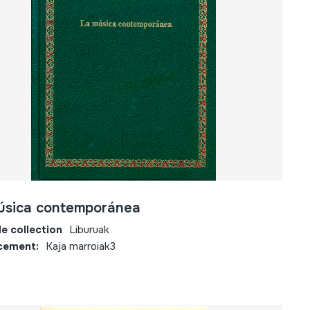
úsica contemporánea
e collection
Liburuak
cement:
Kaja marroiak3