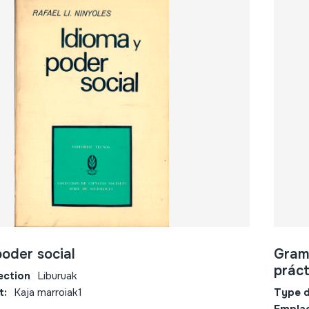
poder social
Gram
práct
ection
Liburuak
t:
Kaja marroiak1
Type d