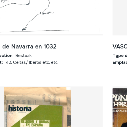
 de Navarra en 1032
VASCO
ection
Besteak
Type d
t:
42. Celtas/ Iberos etc. etc,
Empla