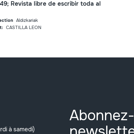
; Revista libre de escribir toda al
ection
Aldizkariak
t:
CASTILLA LEON
Abonnez-
newslette
rdi à samedi)