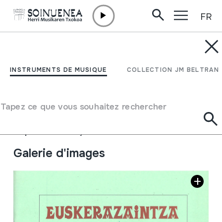
FR
Aller directement au contenu
JM BARRENETXEA
Euskerazaintza. XXXV
INSTRUMENTS DE MUSIQUE
COLLECTION JM BELTRAN
zenbakia. 1996
Tapez ce que vous souhaitez rechercher
Type de collection
Aldizkariak
Origine
EUROPE
->
EUSKAL HERRIA
Emplacement:
Kaja marroiak1
Galerie d'images