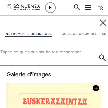
FR
Aller directement au contenu
JM BARRENETXEA
Euskerazaintza. XLI
INSTRUMENTS DE MUSIQUE
COLLECTION JM BELTRAN
zenbakia 1997
Tapez ce que vous souhaitez rechercher
Type de collection
Aldizkariak
Origine
EUROPE
->
EUSKAL HERRIA
Emplacement:
Kaja marroiak1
Galerie d'images