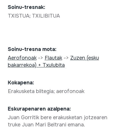
Soinu-tresnak:
TXISTUA; TXILIBITUA
Soinu-tresna mota:
Aerofonoak
->
Flautak
->
Zuzen (esku
bakarrekoa) + Txulubita
Kokapena:
Erakusketa biltegia; aerofonoak
Eskurapenaren azalpena:
Juan Gorritik bere erakusketan jotzearen
truke Juan Mari Beltrani emana.