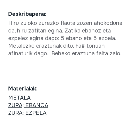
Deskribapena:
Hiru zuloko zurezko flauta zuzen ahokoduna
da, hiru zatitan egina. Zatika ebanoz eta
ezpelez egina dago: 5 ebano eta 5 ezpela.
Metalezko eraztunak ditu. Fa# tonuan
afinaturik dago. Beheko eraztuna falta zaio.
Materialak:
METALA
ZURA; EBANOA
ZURA; EZPELA