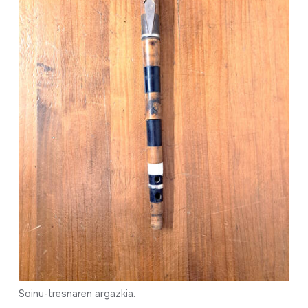
Soinu-tresnaren argazkia.