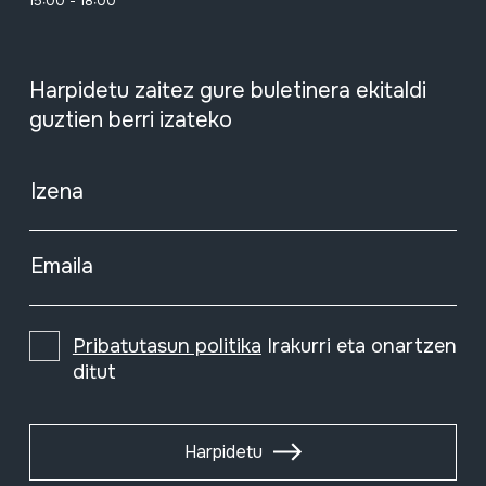
15:00 - 18:00
Harpidetu zaitez gure buletinera ekitaldi
guztien berri izateko
Izena
Emaila
Pribatutasun politika
Irakurri eta onartzen
ditut
Harpidetu