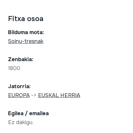
Fitxa osoa
Bilduma mota:
Soinu-tresnak
Zenbakia:
1800
Jatorria:
EUROPA
->
EUSKAL HERRIA
Egilea / emailea
Ez dakigu.