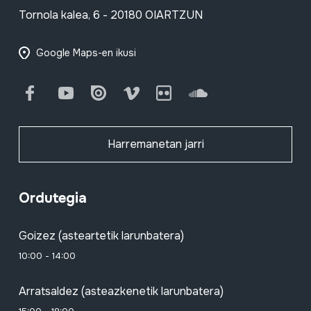
Tornola kalea, 6 - 20180 OIARTZUN
Google Maps-en ikusi
Facebook
Youtube
Issuu
Vimeo
Flickr
SoundCloud
Harremanetan jarri
Ordutegia
Goizez (asteartetik larunbatera)
10:00 - 14:00
Arratsaldez (asteazkenetik larunbatera)