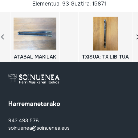
Elementua: 93 Guztira: 15871
ATABAL MAKILAK
TXISUA; TXILIBITUA
Harremanetarako
943 493 578
soinuenea@soinuenea.eus