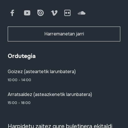
Facebook
Youtube
Issuu
Vimeo
Flickr
SoundCloud
Harremanetan jarri
Ordutegia
Goizez (asteartetik larunbatera)
10:00 - 14:00
Arratsaldez (asteazkenetik larunbatera)
15:00 - 18:00
Harpidetu zaitez gure buletinera ekitaldi