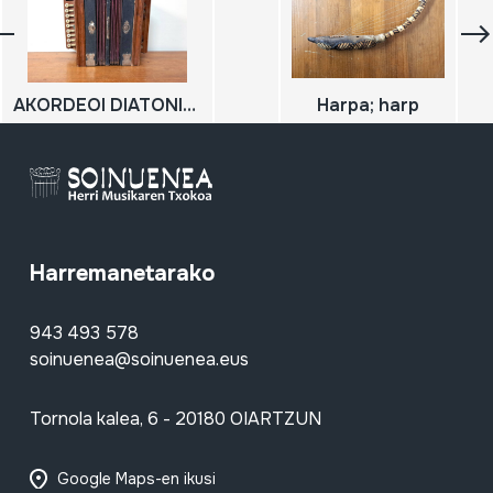
AKORDEOI DIATONIKOA
Harpa; harp
Harremanetarako
943 493 578
soinuenea@soinuenea.eus
Tornola kalea, 6 - 20180 OIARTZUN
Google Maps-en ikusi