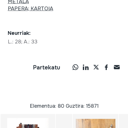
METALA
PAPERA; KARTOIA
Neurriak:
L.: 28; A.: 33
Partekatu
Elementua: 80 Guztira: 15871