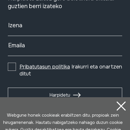
guztien berri izateko
Izena
Emaila
Pribatutasun politika
Irakurri eta onartzen
ditut
Harpidetu
Webgune honek cookieak erabiltzen ditu, propioak zein
hirugarrenenak. Hautatu nabigatzeko nahiago duzun cookie
aukera. Guztiz desaktibatzea ere hauta dezakezu. Cookie