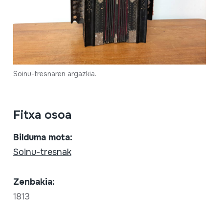
Soinu-tresnaren argazkia.
Fitxa osoa
Bilduma mota:
Soinu-tresnak
Zenbakia:
1813