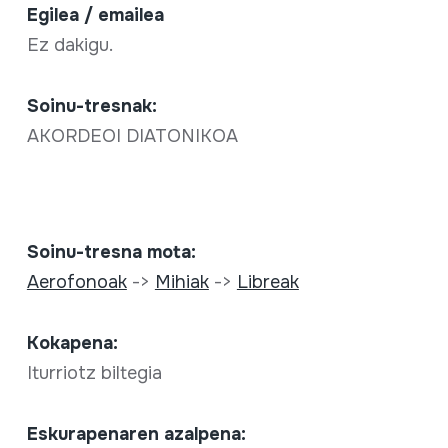
Egilea / emailea
Ez dakigu.
Soinu-tresnak:
AKORDEOI DIATONIKOA
Soinu-tresna mota:
Aerofonoak
->
Mihiak
->
Libreak
Kokapena:
Iturriotz biltegia
Eskurapenaren azalpena: