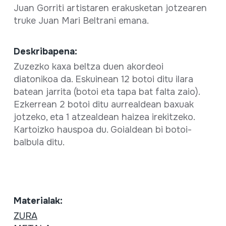
Juan Gorriti artistaren erakusketan jotzearen
truke Juan Mari Beltrani emana.
Deskribapena:
Zuzezko kaxa beltza duen akordeoi
diatonikoa da. Eskuinean 12 botoi ditu ilara
batean jarrita (botoi eta tapa bat falta zaio).
Ezkerrean 2 botoi ditu aurrealdean baxuak
jotzeko, eta 1 atzealdean haizea irekitzeko.
Kartoizko hauspoa du. Goialdean bi botoi-
balbula ditu.
Materialak:
ZURA