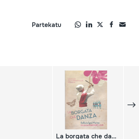
Partekatu
La borgata che danza; festival di strada di musiche della tradizione orale XXII edizione