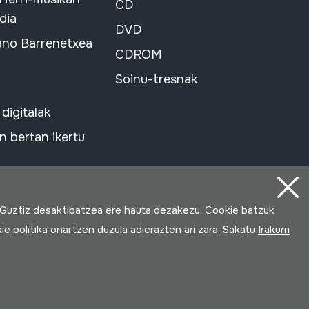
CD
dia
DVD
ano Barrenetxea
CDROM
Soinu-tresnak
 digitalak
 bertan ikertu
 Guztiz desaktibatzea ere hauta dezakezu. Cookie batzuk
ie politika onartzen duzula adierazten ari zara. Sakatu
Irakurri
Loturak garatua