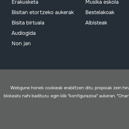
Erakusketa
Musika eskola
Bisitan etortzeko aukerak
Bestelakoak
Bisita birtuala
Albisteak
Audiogida
Non jan
Webgune honek cookieak erabiltzen ditu, propioak zein hi
blokeatu nahi badituzu, egin klik "konfigurazioa" aukeran. "Ona
Erabilpen baldintzak
Pribatutasun politika
Cookie politik