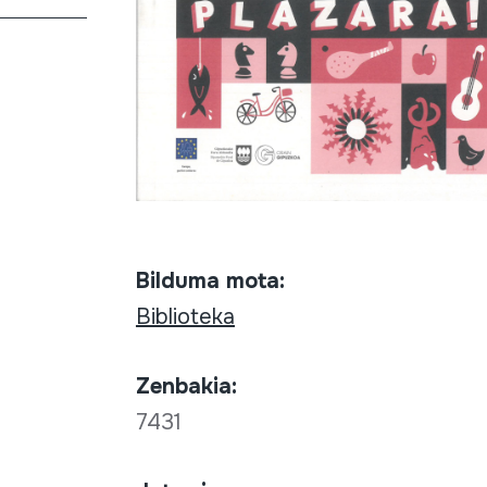
Bilduma mota:
Biblioteka
Zenbakia:
7431