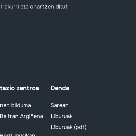
Irakurri eta onartzen ditut
azio zentroa
Denda
snen bilduma
Sarean
 Beltran Argiñena
Liburuak
Liburuak (pdf)
 Herri-musikan