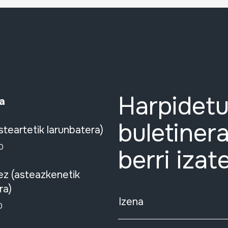
Harpidetu
a
buletinera
steartetik larunbatera)
0
berri izat
ez (asteazkenetik
ra)
Izena
0