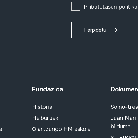
Pribatutasun politika
Harpidetu
Fundazioa
Dokument
Historia
Soinu-tre
Helburuak
Juan Mari
bilduma
a
Oiartzungo HM eskola
ST Euskal