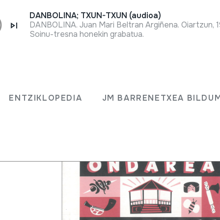
DANBOLINA; TXUN-TXUN (audioa)
DANBOLINA. Juan Mari Beltran Argiñena. Oiartzun, 
Soinu-tresna honekin grabatua.
ren
ENTZIKLOPEDIA
JM BARRENETXEA BILDU
9;