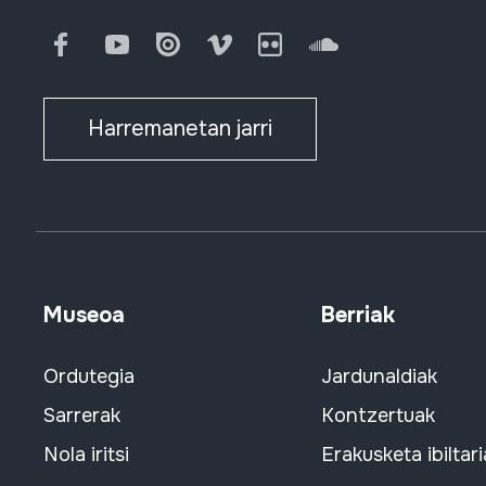
Facebook
Youtube
Issuu
Vimeo
Flickr
SoundCloud
Harremanetan jarri
Museoa
Berriak
Ordutegia
Jardunaldiak
Sarrerak
Kontzertuak
Nola iritsi
Erakusketa ibiltari