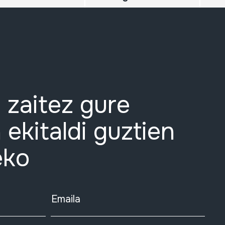
 zaitez gure
 ekitaldi guztien
eko
Emaila