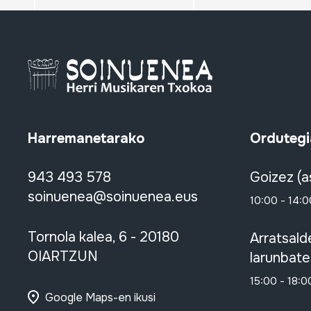
Harremanetarako
Ordutegi
943 493 578
Goizez (a
soinuenea@soinuenea.eus
10:00 - 14:0
Tornola kalea, 6 - 20180
Arratsald
OIARTZUN
larunbate
15:00 - 18:0
Google Maps-en ikusi