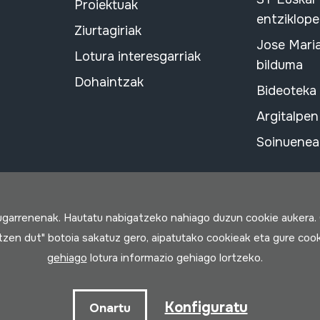
Proiektuak
entziklope
Ziurtagiriak
Jose Mari
Lotura interesgarriak
bilduma
Dohaintzak
Bideoteka
Argitalpen
Soinuenean
rugarrenenak. Hautatu nabigatzeko nahiago duzun cookie aukera.
rtzen dut" botoia sakatuz gero, aipatutako cookieak eta gure cook
gehiago
lotura informazio gehiago lortzeko.
a
Konfiguratu
Onartu