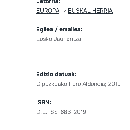
Jatorria:
EUROPA
->
EUSKAL HERRIA
Egilea / emailea:
Eusko Jaurlaritza
Edizio datuak:
Gipuzkoako Foru Aldundia; 2019
ISBN:
D.L.: SS-683-2019