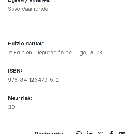
Suso Vaamonde
Edizio datuak:
1ª Edición; Deputación de Lugo; 2023
ISBN:
978-84-126479-5-2
Neurriak:
30