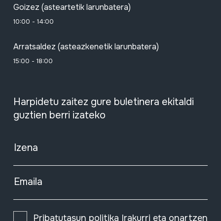
Goizez (asteartetik larunbatera)
10:00 - 14:00
Arratsaldez (asteazkenetik larunbatera)
15:00 - 18:00
Harpidetu zaitez gure buletinera ekitaldi
guztien berri izateko
Izena
Emaila
Pribatutasun politika
Irakurri eta onartzen