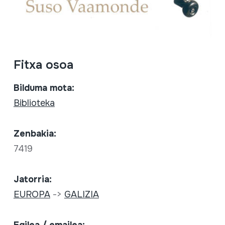
Fitxa osoa
Bilduma mota:
Biblioteka
Zenbakia:
7419
Jatorria:
EUROPA
->
GALIZIA
Egilea / emailea: