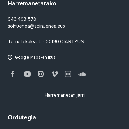
Harremanetarako
943 493 578
soinuenea@soinuenea.eus
Tornola kalea, 6 - 20180 OIARTZUN
Google Maps-en ikusi
Facebook
Youtube
Issuu
Vimeo
Flickr
SoundCloud
Harremanetan jarri
Ordutegia