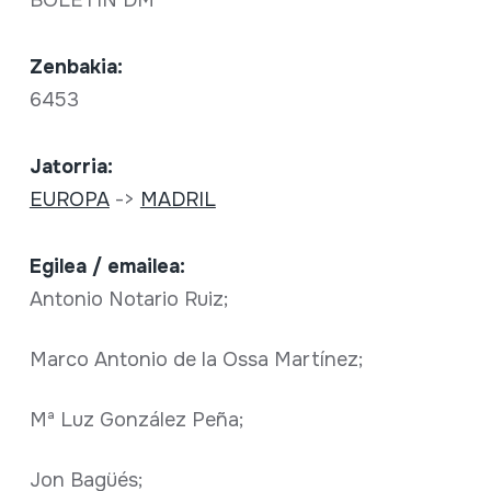
BOLETÍN DM
Zenbakia:
6453
Jatorria:
EUROPA
->
MADRIL
Egilea / emailea:
Antonio Notario Ruiz;
Marco Antonio de la Ossa Martínez;
Mª Luz González Peña;
Jon Bagüés;