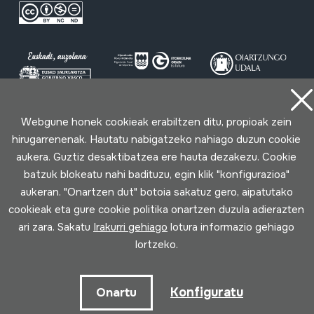
Webgune honek cookieak erabiltzen ditu, propioak zein
Erabilpen baldintzak
Pribatutasun politika
Cookie politika
hirugarrenenak. Hautatu nabigatzeko nahiago duzun cookie
aukera. Guztiz desaktibatzea ere hauta dezakezu. Cookie
Loturak garatua
batzuk blokeatu nahi badituzu, egin klik "konfigurazioa"
aukeran. "Onartzen dut" botoia sakatuz gero, aipatutako
cookieak eta gure cookie politika onartzen duzula adierazten
ari zara. Sakatu
Irakurri gehiago
lotura informazio gehiago
lortzeko.
Konfiguratu
Onartu