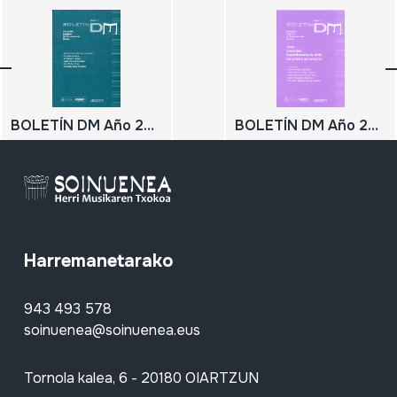
BOLETÍN DM Año 22 2018
BOLETÍN DM Año 24 2020; Comunidad hispanohablante de IAML: una primera aproximación
Harremanetarako
943 493 578
soinuenea@soinuenea.eus
Tornola kalea, 6 - 20180 OIARTZUN