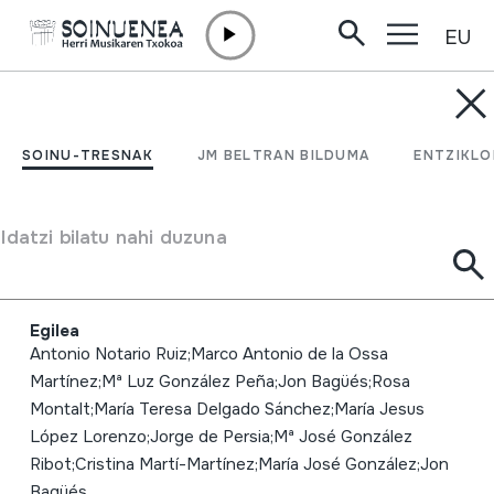
EU
Edukira zuzenean joan
JM BELTRAN ARGIÑENA
BOLETÍN DM Año 23
SOINU-TRESNAK
JM BELTRAN BILDUMA
ENTZIKLO
2019; Papeles musicales
en movimiento durante la
Idatzi bilatu nahi duzuna
guerra civil española
Egilea
Antonio Notario Ruiz;Marco Antonio de la Ossa
Martínez;Mª Luz González Peña;Jon Bagüés;Rosa
Montalt;María Teresa Delgado Sánchez;María Jesus
López Lorenzo;Jorge de Persia;Mª José González
Ribot;Cristina Martí-Martínez;María José González;Jon
Bagüés