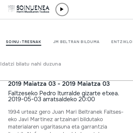
Edukira zuzenean joan
BERRIAK /
ALBISTEAK
IRASKO Maya-Aguirre,
SOINU-TRESNAK
JM BELTRAN BILDUMA
ENTZIKLO
artzaintza mende bat
Faltzesen
Idatzi bilatu nahi duzuna
2019 Maiatza 03 - 2019 Maiatza 03
Faltzeseko Pedro Iturralde gizarte etxea.
2019-05-03 arratsaldeko 20:00
Fitxa osoa
1994 urteaz gero Juan Mari Beltranek Faltses-
eko Javi Martinez artzainari bildutako
materialaren ugaritasuna eta garrantzia