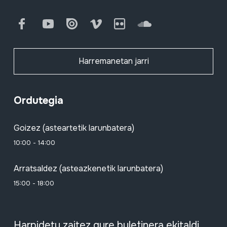
Facebook
Youtube
Issuu
Vimeo
Flickr
SoundCloud
Harremanetan jarri
Ordutegia
Goizez (asteartetik larunbatera)
10:00 - 14:00
Arratsaldez (asteazkenetik larunbatera)
15:00 - 18:00
Harpidetu zaitez gure buletinera ekitaldi