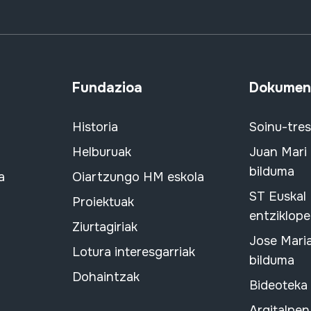
Fundazioa
Dokument
Historia
Soinu-tre
Helburuak
Juan Mari
bilduma
a
Oiartzungo HM eskola
ST Euskal
Proiektuak
entziklope
Ziurtagiriak
Jose Mari
Lotura interesgarriak
bilduma
Dohaintzak
Bideoteka
Argitalpen