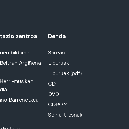
azio zentroa
Denda
snen bilduma
Sarean
 Beltran Argiñena
Liburuak
Liburuak (pdf)
 Herri-musikan
CD
dia
DVD
ano Barrenetxea
CDROM
Soinu-tresnak
 digitalak