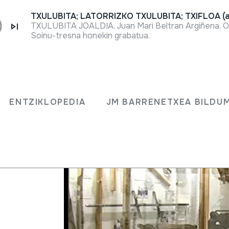
TXULUBITA; LATORRIZKO TXULUBITA; TXIFLOA (a
TXULUBITA JOALDIA. Juan Mari Beltran Argiñena. O
Soinu-tresna honekin grabatua.
Erakusketa
ENTZIKLOPEDIA
JM BARRENETXEA BILDU