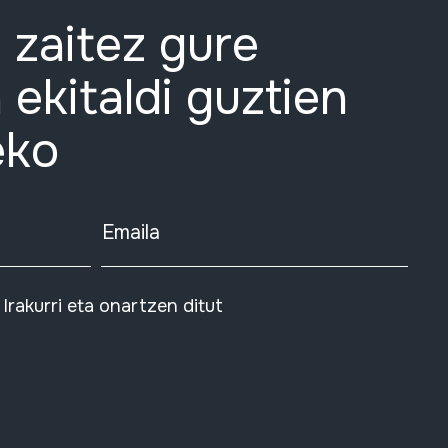
 zaitez gure
 ekitaldi guztien
eko
Emaila
Irakurri eta onartzen ditut