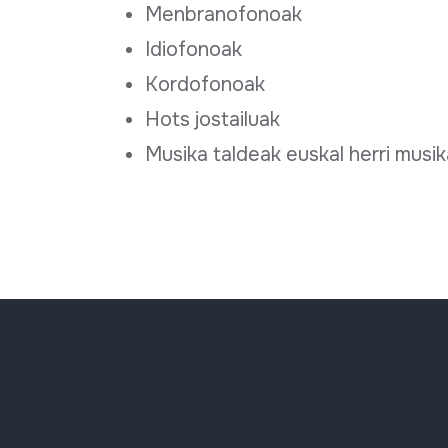
Menbranofonoak
Idiofonoak
Kordofonoak
Hots jostailuak
Musika taldeak euskal herri musi