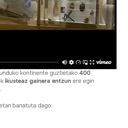
munduko kontinente guztietako
400
ek
ikusteaz gainera entzun
ere egin
.
letan banatuta dago: