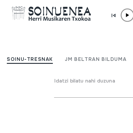
Edukira zuzenean joan
MUSEOA /
ERAKUSKETA
Erakusketa
SOINU-TRESNAK
JM BELTRAN BILDUMA
Idatzi bilatu nahi duzuna