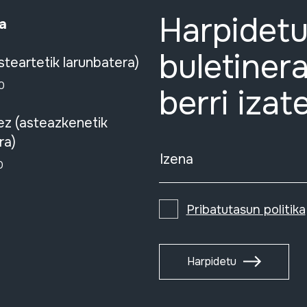
Harpidetu
a
buletinera
steartetik larunbatera)
0
berri izat
ez (asteazkenetik
ra)
Izena
0
Pribatutasun politika
Harpidetu