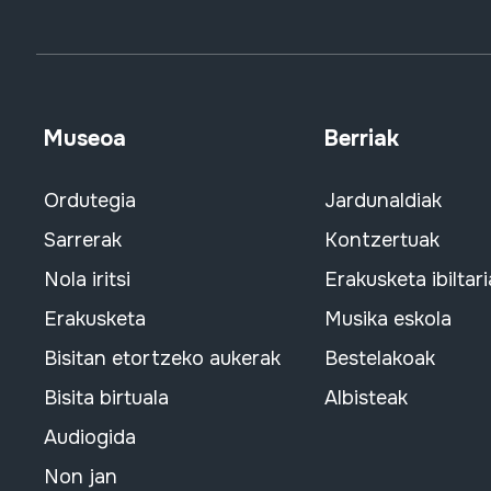
Museoa
Berriak
Ordutegia
Jardunaldiak
Sarrerak
Kontzertuak
Nola iritsi
Erakusketa ibiltari
Erakusketa
Musika eskola
Bisitan etortzeko aukerak
Bestelakoak
Bisita birtuala
Albisteak
Audiogida
Non jan