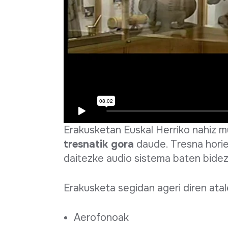
Erakusketan Euskal Herriko nahiz 
tresnatik gora
daude. Tresna hori
daitezke audio sistema baten bidez
Erakusketa segidan ageri diren ata
Aerofonoak