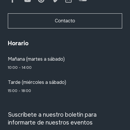
Otras flautas
Contacto
Doble lengüeta
Horario
Mañana (martes a sábado)
Lengüeta simple (batiente)
10:00 - 14:00
Tarde (miércoles a sábado)
Gaitas (1)
15:00 - 18:00
Suscríbete a nuestro boletín para
Gaitas (2)
informarte de nuestros eventos