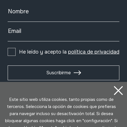
Nombre
Lengüeta simple (libre)
Email
Acordeones
He leído y acepto la
política de privacidad
Por vibración de los labios
Suscribirme
Aerófonos libres
Este sitio web utiliza cookies, tanto propias como de
terceros. Selecciona la opción de cookies que prefieras
para navegar incluso su desactivación total. Si desea
bloquear algunas cookies haga click en "configuración". Si
Taller de fabricación de albokas