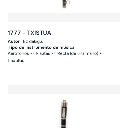
1777 - TXISTUA
Autor
Ez dakigu.
Tipo de Instrumento de música
Aerófonos -> Flautas -> Recta (de una mano) +
flautillas