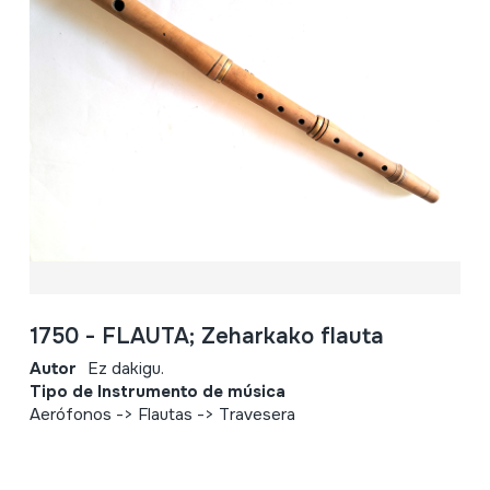
1750 - FLAUTA; Zeharkako flauta
Autor
Ez dakigu.
Tipo de Instrumento de música
Aerófonos -> Flautas -> Travesera