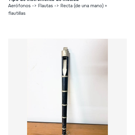
Aerófonos -> Flautas -> Recta (de una mano) +
flautillas