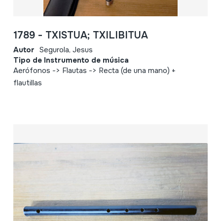
1789 - TXISTUA; TXILIBITUA
Autor
Segurola, Jesus
Tipo de Instrumento de música
Aerófonos -> Flautas -> Recta (de una mano) +
flautillas