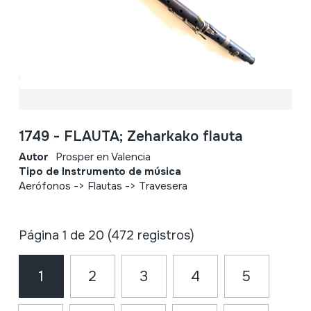
1749 - FLAUTA; Zeharkako flauta
Autor
Prosper en Valencia
Tipo de Instrumento de música
Aerófonos -> Flautas -> Travesera
Página 1 de 20 (472 registros)
1
2
3
4
5