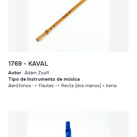
1769 - KAVAL
Autor
Ádám Zsolt
Tipo de Instrumento de música
Aerófonos -> Flautas -> Recta (dos manos) + kena