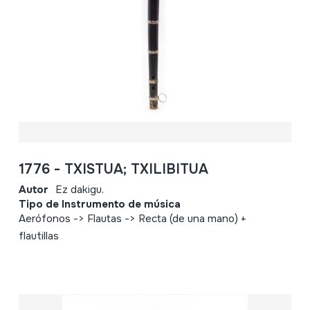
1776 - TXISTUA; TXILIBITUA
Autor
Ez dakigu.
Tipo de Instrumento de música
Aerófonos -> Flautas -> Recta (de una mano) +
flautillas