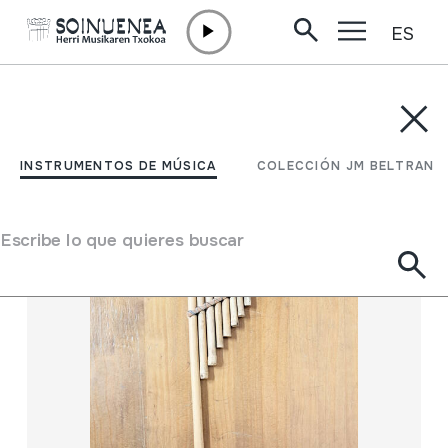
ES
Ir directamente al contenido
INSTRUMENTOS DE MÚSICA
COLECCIÓN JM BELTRAN
Filtrar
INSTRUMENTOS DE MÚSICA
COLECCIÓN JM BELTRAN
Buscador
Escribe lo que quieres buscar