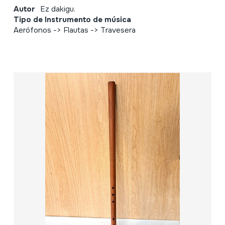
Autor
Ez dakigu.
Tipo de Instrumento de música
Aerófonos -> Flautas -> Travesera