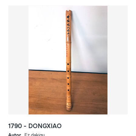
1790 - DONGXIAO
Autor
Ez dakigu.