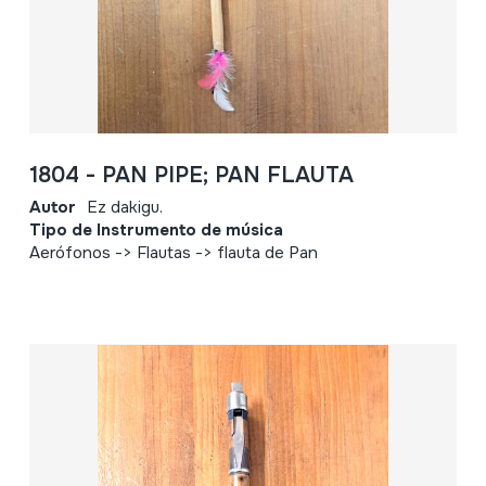
1804 - PAN PIPE; PAN FLAUTA
Autor
Ez dakigu.
Tipo de Instrumento de música
Aerófonos -> Flautas -> flauta de Pan