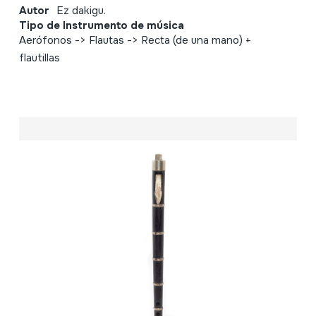
Autor
Ez dakigu.
Tipo de Instrumento de música
Aerófonos -> Flautas -> Recta (de una mano) +
flautillas