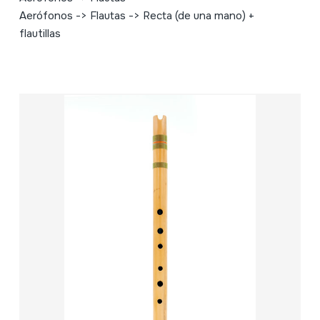
Aerófonos -> Flautas -> Recta (de una mano) +
flautillas