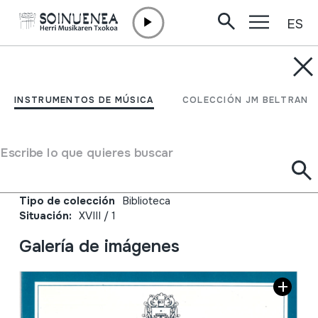
ES
Ir directamente al contenido
JM BELTRAN ARGIÑENA
Xanistebanak 95;
INSTRUMENTOS DE MÚSICA
COLECCIÓN JM BELTRAN
Oiartzun 95; Festa
ekintzen egitaraua
Escribe lo que quieres buscar
Autor
Oiartzungo Udala
Tipo de colección
Biblioteca
Situación:
XVIII / 1
Galería de imágenes