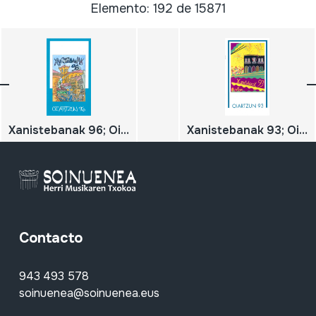
Elemento: 192 de 15871
Xanistebanak 96; Oiartzun 96; Festa ekintzen egitaraua
Xanistebanak 93; Oiartzun 93; Festa ekintzen egitaraua
Contacto
943 493 578
soinuenea@soinuenea.eus