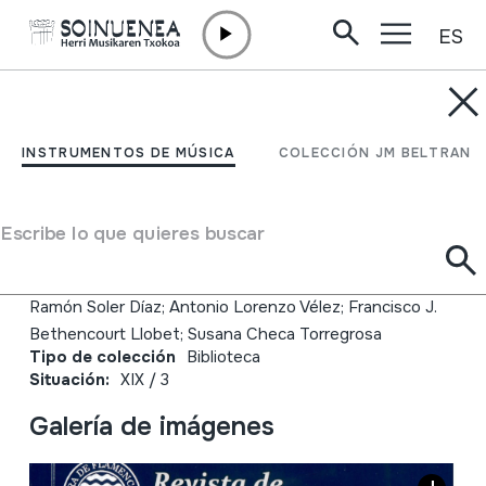
ES
Ir directamente al contenido
JM BELTRAN ARGIÑENA
Revista de
INSTRUMENTOS DE MÚSICA
COLECCIÓN JM BELTRAN
Flamencología, volumen
32, 2023
Escribe lo que quieres buscar
Autor
Ramón Soler Díaz; Antonio Lorenzo Vélez; Francisco J.
Bethencourt Llobet; Susana Checa Torregrosa
Tipo de colección
Biblioteca
Situación:
XIX / 3
Galería de imágenes