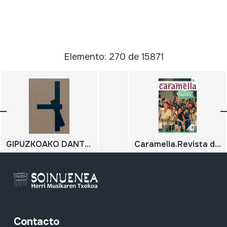
Elemento: 270 de 15871
GIPUZKOAKO DANTZA-MAISUEN PUNTUAK ETA ALDAIRAK, OINORDETZA EZKUTUA
Caramella.Revista de música i cultura popular. Parlem de Neoliberalisme i cultura popular. 50; Dossier especial 25 anys
Contacto