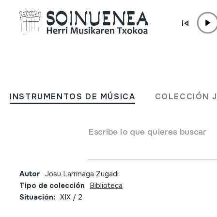
Ir directamente al contenido
JM BELTRAN ARGIÑENA
Historia de la danza tradic
INSTRUMENTOS DE MÚSICA
COLECCIÓN 
maestros de danza y sus 
del Antiguo Regimen a la
Escribe lo que quieres buscar
abolición de los Fueros
Autor
Josu Larrinaga Zugadi
Tipo de colección
Biblioteca
Situación:
XIX / 2