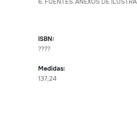
6. FUENTES. ANEXOS DE ILUSTRA
ISBN:
????
Medidas:
137;24