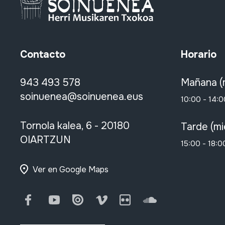
Contacto
Horario
943 493 578
Mañana (
soinuenea@soinuenea.eus
10:00 - 14:0
Tornola kalea, 6 - 20180
Tarde (mi
OIARTZUN
15:00 - 18:0
Ver en Google Maps
Facebook
Youtube
Issuu
Vimeo
Flickr
SoundCloud