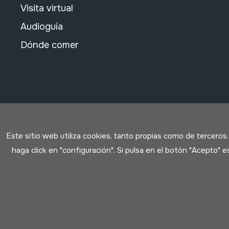
Visita virtual
Audioguía
Dónde comer
Este sitio web utiliza cookies, tanto propias como de terceros
haga click en "configuración". Si pulsa en el botón "Acepto"
Condiciones de uso
Política de privacidad
Política de c