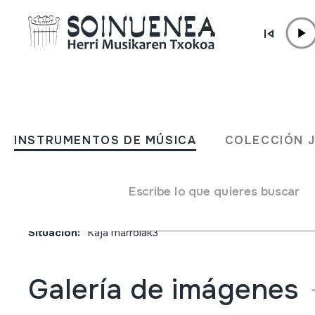
Ir directamente al contenido
JM BARRENETXEA
De canciones, danzas y m
INSTRUMENTOS DE MÚSICA
COLECCIÓN 
del Pais Vasco
Escribe lo que quieres buscar
Tipo de colección
Liburuak
Origen
EUROPA
->
EUSKAL HERRIA
Situación:
Kaja marroiak3
Galería de imágenes