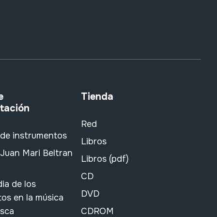
e
Tienda
tación
Red
 de instrumentos
Libros
Juan Mari Beltran
Libros (pdf)
CD
ia de los
DVD
os en la música
asca
CDROM