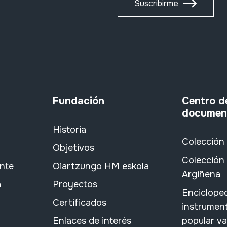
Suscribirme
Fundación
Centro d
documen
Historia
Colección
Objetivos
Colección 
ante
Oiartzungo HM eskola
Argiñena
a
Proyectos
Encicloped
Certificados
instrument
Enlaces de interés
popular v