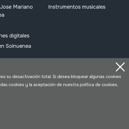
 Jose Mariano
Instrumentos musicales
ea
nes digitales
 en Soinuenea
uso su desactivación total. Si desea bloquear algunas cookies
das cookies y la aceptación de nuestra política de cookies,
Desarrollado por Lotura