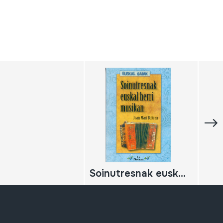
Soinutresnak euskal herri musikan