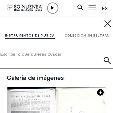
ES
Ir directamente al contenido
JM BARRENETXEA
Revista txistulari 1928-
INSTRUMENTOS DE MÚSICA
COLECCIÓN JM BELTRAN
1936
Escribe lo que quieres buscar
Tipo de colección
Besteak
Origen
EUROPA
->
EUSKAL HERRIA
Situación:
29 Musica. Canción. Fiestas. nº4
Galería de imágenes