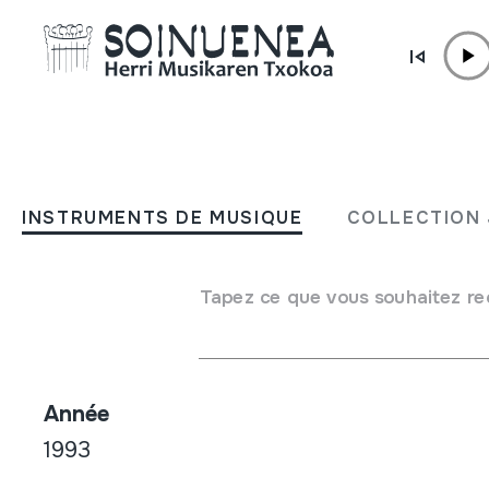
Aller directement au contenu
BOUTIQUE /
DVD
Txalaparta festa sei urtet
INSTRUMENTS DE MUSIQUE
COLLECTION 
(1987-1992)
Tapez ce que vous souhaitez re
Auteur / Interpréte
Emaile ezberdinak
Année
1993