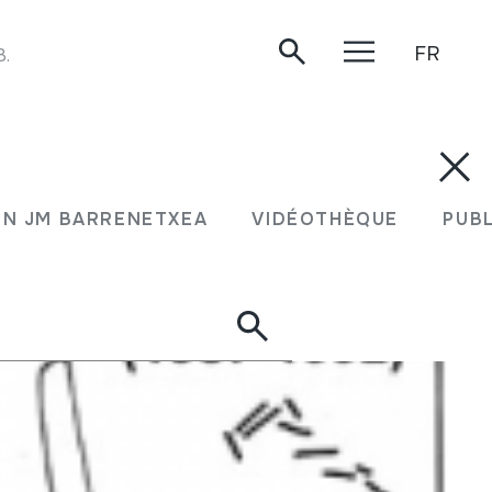
FR
8.
N JM BARRENETXEA
VIDÉOTHÈQUE
PUB