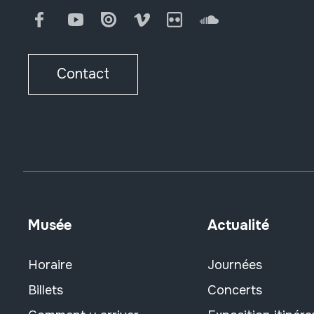
Facebook
Youtube
Issuu
Vimeo
Flickr
SoundCloud
Contact
Musée
Actualité
Horaire
Journées
Billets
Concerts