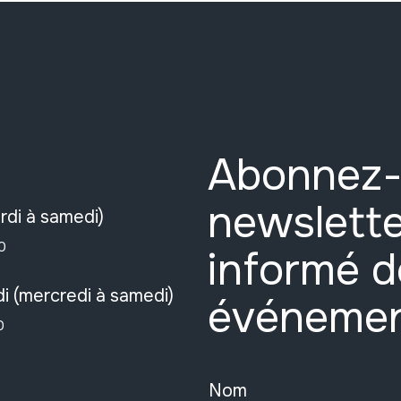
Abonnez-
newslette
rdi à samedi)
0
informé d
i (mercredi à samedi)
événeme
0
Nom