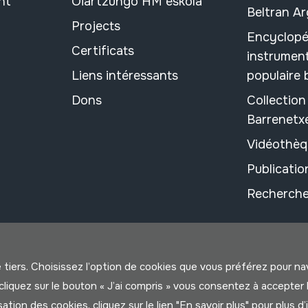
nt
Oiartzungo HM eskola
Beltran A
Projects
Encyclopé
Certificats
instrument
Liens intéressants
populaire
Dons
Collectio
Barrenetx
Vidéothèq
Publicati
Recherche
e tiers. Choisissez l’option de cookies que vous préférez pour n
us cliquez sur le bouton « J’ai compris » vous consentez à accep
isation des cookies, cliquez sur le lien "
En savoir plus
" pour plus d