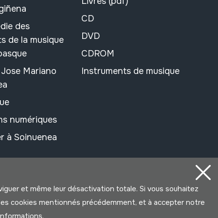
Livres (pdf)
rgiñena
CD
die des
DVD
s de la musique
 basque
CDROM
n Jose Mariano
Instruments de musique
ea
ue
ons numériques
r à Soinuenea
aviguer et même leur désactivation totale. Si vous souhaitez
ter les cookies mentionnés précédemment, et à accepter notre
’informations.