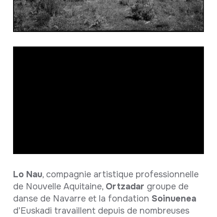
Lo Nau
, compagnie artistique professionnelle
de Nouvelle Aquitaine,
Ortzadar
groupe de
danse de Navarre et la fondation
Soinuenea
d’Euskadi travaillent depuis de nombreuses