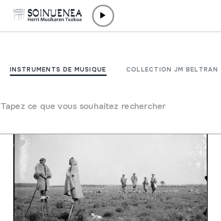
Aller directement au contenu
FONDATION /
PROJECTS
Tralhaires per delà lo blu
INSTRUMENTS DE MUSIQUE
COLLECTION JM BELTRAN
de las montanhas
Tapez ce que vous souhaitez rechercher
Tralhaires per delà lo blu de las mon