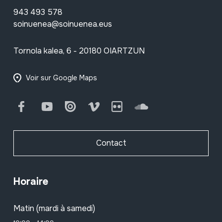
943 493 578
soinuenea@soinuenea.eus
Tornola kalea, 6 - 20180 OIARTZUN
Voir sur Google Maps
Facebook
Youtube
Issuu
Vimeo
Flickr
SoundCloud
Contact
Horaire
Matin (mardi à samedi)