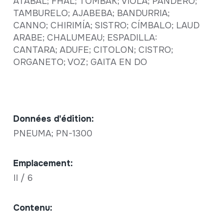
ATABAL; FHAL; TOMBAK; VIOLA; PANDERO;
TAMBURELO; AJABEBA; BANDURRIA;
CANNO; CHIRIMÍA; SISTRO; CÍMBALO; LAUD
ARABE; CHALUMEAU; ESPADILLA:
CANTARA; ADUFE; CITOLON; CISTRO;
ORGANETO; VOZ; GAITA EN DO
Données d'édition:
PNEUMA; PN-1300
Emplacement:
II / 6
Contenu: