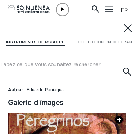
FR
Aller directement au contenu
INSTRUMENTS DE MUSIQUE
Peregrinos; El camino de
INSTRUMENTS DE MUSIQUE
COLLECTION JM BELTRAN
la música; Cantigas de
Santa María de Alfonso X
Tapez ce que vous souhaitez rechercher
El Sabio
Auteur
Eduardo Paniagua
Galerie d'images