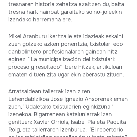
tresnaren historia zehatza azaltzen du, baita
tresna hark hainbat garaitako soinu-joleekin
izandako harremana ere.
Mikel Aranburu ikertzaile eta idazleak eskaini
zuen goizeko azken ponentzia, txistulari edo
danbolintero profesionalaren gainean hitz
eginez: “La municipalización del txistulari:
proceso y resultado”; bere hitzak, artikuluan
ematen dituen zita ugariekin aberastu zituen.
Arratsaldean tailerrak izan ziren.
Lehendabizikoa Jose Ignazio Ansorenak eman
zuen, “Udaletako txistularien eginkizuna”
izenekoa. Bigarrenean kataluniarrak izan
genituen: Xavier Orriols, Isabel Pla eta Paquita
Roig, eta tailerraren izenburua: “El repertorio