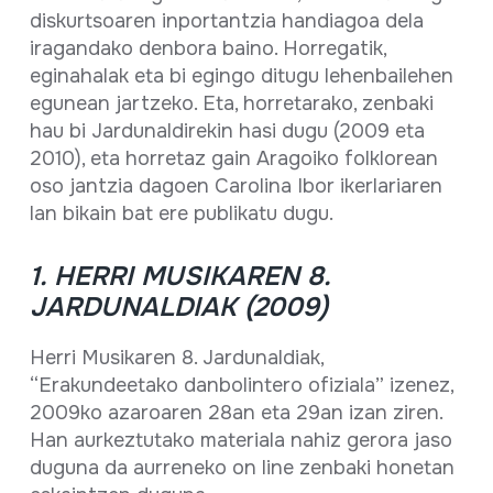
diskurtsoaren inportantzia handiagoa dela
iragandako denbora baino. Horregatik,
eginahalak eta bi egingo ditugu lehenbailehen
egunean jartzeko. Eta, horretarako, zenbaki
hau bi Jardunaldirekin hasi dugu (2009 eta
2010), eta horretaz gain Aragoiko folklorean
oso jantzia dagoen Carolina Ibor ikerlariaren
lan bikain bat ere publikatu dugu.
1. HERRI MUSIKAREN 8.
JARDUNALDIAK (2009)
Herri Musikaren 8. Jardunaldiak,
“Erakundeetako danbolintero ofiziala” izenez,
2009ko azaroaren 28an eta 29an izan ziren.
Han aurkeztutako materiala nahiz gerora jaso
duguna da aurreneko on line zenbaki honetan