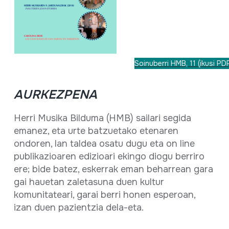
Soinuberri HMB, 11 (ikusi PDF
AURKEZPENA
Herri Musika Bilduma (HMB) sailari segida
emanez, eta urte batzuetako etenaren
ondoren, lan taldea osatu dugu eta on line
publikazioaren edizioari ekingo diogu berriro
ere; bide batez, eskerrak eman beharrean gara
gai hauetan zaletasuna duen kultur
komunitateari, garai berri honen esperoan,
izan duen pazientzia dela-eta.