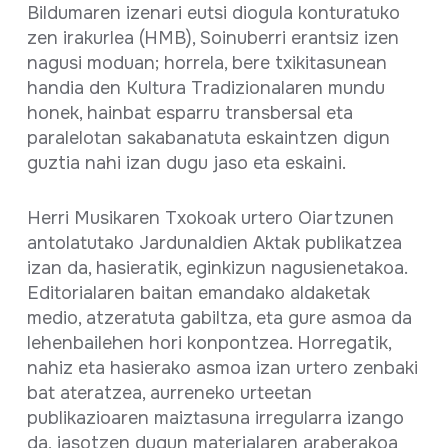
Bildumaren izenari eutsi diogula konturatuko
zen irakurlea (HMB), Soinuberri erantsiz izen
nagusi moduan; horrela, bere txikitasunean
handia den Kultura Tradizionalaren mundu
honek, hainbat esparru transbersal eta
paralelotan sakabanatuta eskaintzen digun
guztia nahi izan dugu jaso eta eskaini.
Herri Musikaren Txokoak urtero Oiartzunen
antolatutako Jardunaldien Aktak publikatzea
izan da, hasieratik, eginkizun nagusienetakoa.
Editorialaren baitan emandako aldaketak
medio, atzeratuta gabiltza, eta gure asmoa da
lehenbailehen hori konpontzea. Horregatik,
nahiz eta hasierako asmoa izan urtero zenbaki
bat ateratzea, aurreneko urteetan
publikazioaren maiztasuna irregularra izango
da, jasotzen dugun materialaren araberakoa