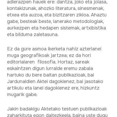
adierazpen hauek ere: dantza, joko eta jolasa,
kontakizunak, ahozko literatura, sinesmenak,
etxea eta auzoa, eta bizitzaren zikloa. Ahaztu
gabe, besteak beste, lanerako metodologiak,
aurkezpen eta hedapen sistemak, artxibistika
eta bilduma zaletasuna.
Ez da gure asmoa ikerketa nahiz azterlanei
muga geografikoak jartzea; ez da hori
editorialaren filosofia. Hortaz, sareak
eskaintzen digun lurralde eremu zabala
hartuko du bere baitan publikazioak, bai
Jardunaldien Aktei dagokienez, bai jasotako
artikulu eta lanei dagokienez ere, hizkuntz
mugarik gabe.
Jakin badakigu Aktetako testuen publikazioak
zaharkituta egon daitezkeela, baina uste dugu