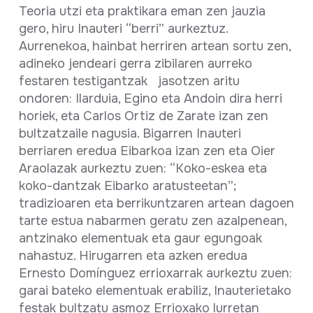
Teoria utzi eta praktikara eman zen jauzia
gero, hiru Inauteri “berri” aurkeztuz.
Aurrenekoa, hainbat herriren artean sortu zen,
adineko jendeari gerra zibilaren aurreko
festaren testigantzak jasotzen aritu
ondoren: Ilarduia, Egino eta Andoin dira herri
horiek, eta Carlos Ortiz de Zarate izan zen
bultzatzaile nagusia. Bigarren Inauteri
berriaren eredua Eibarkoa izan zen eta Oier
Araolazak aurkeztu zuen: “Koko-eskea eta
koko-dantzak Eibarko aratusteetan”;
tradizioaren eta berrikuntzaren artean dagoen
tarte estua nabarmen geratu zen azalpenean,
antzinako elementuak eta gaur egungoak
nahastuz. Hirugarren eta azken eredua
Ernesto Domínguez errioxarrak aurkeztu zuen:
garai bateko elementuak erabiliz, Inauterietako
festak bultzatu asmoz Errioxako lurretan