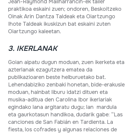
Jean-Raymond Mailharrancin-ek tailer
praktikoa eskaini zuen; ondoren, Beskoitzeko
Oinak Arin Dantza Taldeak eta Oiartzungo
Ihote Taldeak ikuskizun bat eskaini zuten
Oiartzungo kaleetan.
3. IKERLANAK
Goian aipatu dugun moduan, zuen ikerketa eta
azterlanak ezagutzera ematea da
publikazioaren beste helburuetako bat.
Lehendabiziko zenbaki honetan, bide-erakusle
moduan, hainbat liburu idatzi dituen eta
musika-aditua den Carolina Ibor ikerlariak
egindako lana argitaratu dugu; lan mardula
eta gaurkotasun handikoa, dudarik gabe: “Las
canciones de San Fabián en Tardienta. La
fiesta, los cofrades y algunas relaciones de