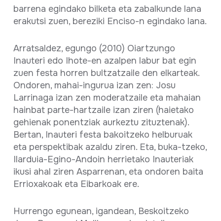
barrena egindako bilketa eta zabalkunde lana
erakutsi zuen, bereziki Enciso-n egindako lana.
Arratsaldez, egungo (2010) Oiartzungo
Inauteri edo Ihote-en azalpen labur bat egin
zuen festa horren bultzatzaile den elkarteak.
Ondoren, mahai-ingurua izan zen: Josu
Larrinaga izan zen moderatzaile eta mahaian
hainbat parte-hartzaile izan ziren (haietako
gehienak ponentziak aurkeztu zituztenak).
Bertan, Inauteri festa bakoitzeko helburuak
eta perspektibak azaldu ziren. Eta, buka-tzeko,
Ilarduia-Egino-Andoin herrietako Inauteriak
ikusi ahal ziren Asparrenan, eta ondoren baita
Errioxakoak eta Eibarkoak ere.
Hurrengo egunean, igandean, Beskoitzeko