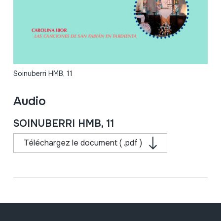
Soinuberri HMB, 11
Audio
SOINUBERRI HMB, 11
Téléchargez le document ( .pdf )