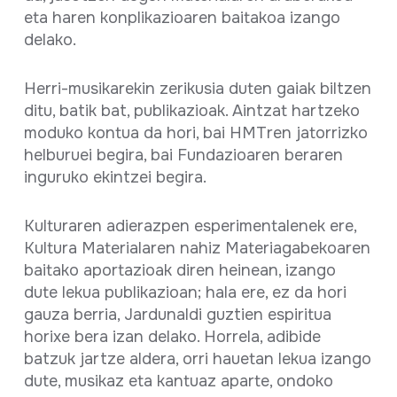
eta haren konplikazioaren baitakoa izango
delako.
Herri-musikarekin zerikusia duten gaiak biltzen
ditu, batik bat, publikazioak. Aintzat hartzeko
moduko kontua da hori, bai HMTren jatorrizko
helburuei begira, bai Fundazioaren beraren
inguruko ekintzei begira.
Kulturaren adierazpen esperimentalenek ere,
Kultura Materialaren nahiz Materiagabekoaren
baitako aportazioak diren heinean, izango
dute lekua publikazioan; hala ere, ez da hori
gauza berria, Jardunaldi guztien espiritua
horixe bera izan delako. Horrela, adibide
batzuk jartze aldera, orri hauetan lekua izango
dute, musikaz eta kantuaz aparte, ondoko