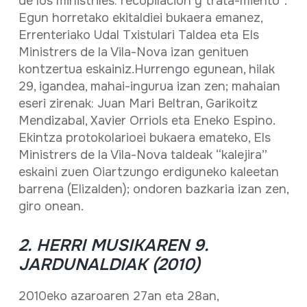
de los ministriles: recopilación y trata-miento”.
Egun horretako ekitaldiei bukaera emanez,
Errenteriako Udal Txistulari Taldea eta Els
Ministrers de la Vila-Nova izan genituen
kontzertua eskainiz.Hurrengo egunean, hilak
29, igandea, mahai-ingurua izan zen; mahaian
eseri zirenak: Juan Mari Beltran, Garikoitz
Mendizabal, Xavier Orriols eta Eneko Espino.
Ekintza protokolarioei bukaera emateko, Els
Ministrers de la Vila-Nova taldeak “kalejira”
eskaini zuen Oiartzungo erdiguneko kaleetan
barrena (Elizalden); ondoren bazkaria izan zen,
giro onean.
2. HERRI MUSIKAREN 9.
JARDUNALDIAK (2010)
2010eko azaroaren 27an eta 28an,