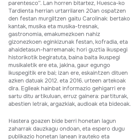
parentesco”. Lan horren bitartez, Huesca-ko
Tardienta herrian urtarrilaren 20an ospatzen
den festan murgiltzen gaitu Carolinak: bertako
kantak, musika eta musika-tresnak,
gastronomia, emakumezkoen nahiz
gizonezkoen eginkizunak festan, kofradia, eta
ahaidetasun-harremanak; hori guztia ikuspegi
historikotik begiratuta, baina baita ikuspegi
musikaletik ere eta, jakina, gaur egungo
ikuspegitik ere bai; izan ere, eskaintzen dituen
azken datuak 2012. eta 2016. urteen artekoak
dira. Egileak hainbat informazio gehigarri ere
sartu ditu artikuluan, erruz gainera: partiturak,
abestien letrak, argazkiak, audioak eta bideoak.
Hastera goazen bide berri honetan lagun
zaharrak dauzkagu ondoan, eta espero dugu
publikazio honetan lanean irauteko eta