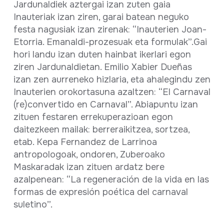
Jardunaldiek aztergai izan zuten gaia
Inauteriak izan ziren, garai batean neguko
festa nagusiak izan zirenak: “Inauterien Joan-
Etorria. Emanaldi-prozesuak eta formulak”.Gai
hori landu izan duten hainbat ikerlari egon
ziren Jardunaldietan. Emilio Xabier Dueñas
izan zen aurreneko hizlaria, eta ahalegindu zen
Inauterien orokortasuna azaltzen: “El Carnaval
(re)convertido en Carnaval”. Abiapuntu izan
zituen festaren errekuperazioan egon
daitezkeen mailak: berreraikitzea, sortzea,
etab. Kepa Fernandez de Larrinoa
antropologoak, ondoren, Zuberoako
Maskaradak izan zituen ardatz bere
azalpenean: “La regeneración de la vida en las
formas de expresión poética del carnaval
suletino”.