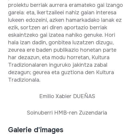
proiektu berriak aurrera eramateko gai izango
garela: eta, ikertzaileei nahiz gaian interesa
lukeen edozeini, azken hamarkadako lanak ez
ezik, sortzen ari diren aportazio berriak
eskaintzeko gai izatea nahiko genuke. Hori
hala izan dadin, gonbitea luzatzen dizugu,
zeurea ere baden publikazio honetan parte
har dezazun, eta modu horretan, Kultura
Tradizionalaren inguruko jakintza zabal
dezagun; geurea eta guztiona den Kultura
Tradizionala.
Emilio Xabier DUEÑAS
Soinuberri HMB-ren Zuzendaria
Galerie d'images