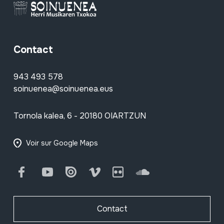
Contact
943 493 578
soinuenea@soinuenea.eus
Tornola kalea, 6 - 20180 OIARTZUN
Voir sur Google Maps
Facebook
Youtube
Issuu
Vimeo
Flickr
SoundCloud
Contact