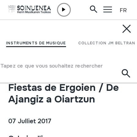
FR
Aller directement au contenu
PUBLICATIONS NUMÉRIQUES
HMberriak nº 62:
INSTRUMENTS DE MUSIQUE
COLLECTION JM BELTRAN
Aprendiendo en la
Escuela de Música
Tapez ce que vous souhaitez rechercher
Popular de Oiartzun /
Fiestas de Ergoien / De
Ajangiz a Oiartzun
07 Julliet 2017