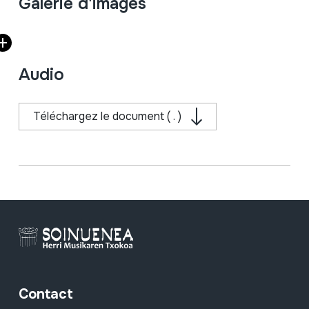
Fiche complète
Galerie d'images
Audio
Téléchargez le document ( . )
Contact