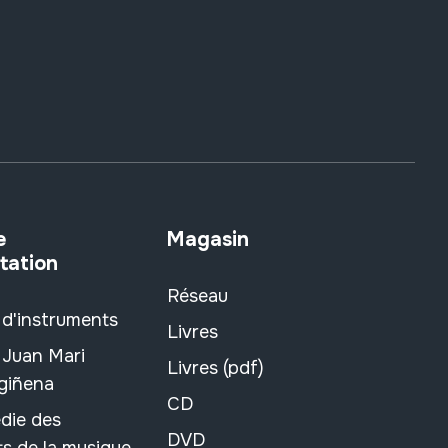
e
Magasin
tation
Réseau
 d'instruments
Livres
 Juan Mari
Livres (pdf)
rgiñena
CD
die des
DVD
s de la musique