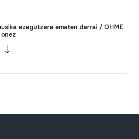
 musika ezagutzera ematen darrai / OHME
r onez