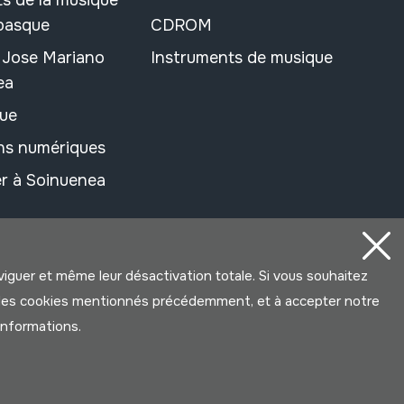
 basque
CDROM
n Jose Mariano
Instruments de musique
ea
ue
ons numériques
r à Soinuenea
aviguer et même leur désactivation totale. Si vous souhaitez
ter les cookies mentionnés précédemment, et à accepter notre
’informations.
Développé par Lotura