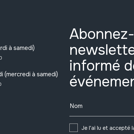
Abonnez-
newslette
rdi à samedi)
0
informé d
i (mercredi à samedi)
événeme
0
Nom
Je l'ai lu et accepté 