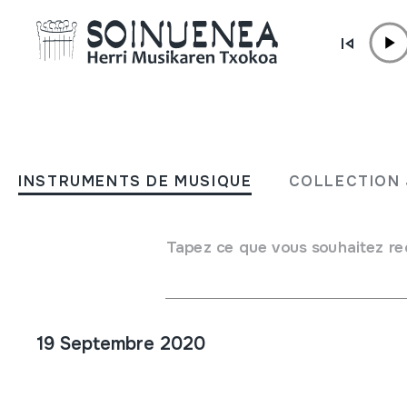
Aller directement au contenu
PUBLICATIONS NUMÉRIQUES
HMberriak 73: Soinueneak 
INSTRUMENTS DE MUSIQUE
COLLECTION 
musika ezagutzera ematen
/ OHME ikasturte hasiera 
Tapez ce que vous souhaitez re
Galizian esker onez
19 Septembre 2020