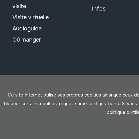
visite
Infos
Visite virtuelle
Audioguide
Oú manger
Ce site Internet utilise ses propres cookies ainsi que ceux d
bloquer certains cookies, cliquez sur « Configuration ». Si vo
politique d’util
Conditions d'Utilisation
Politique de Privacité
Cookies po