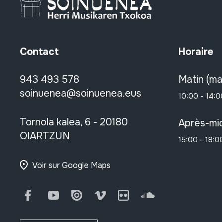
Contact
Horaire
943 493 578
Matin (ma
soinuenea@soinuenea.eus
10:00 - 14:0
Tornola kalea, 6 - 20180
Après-mid
OIARTZUN
15:00 - 18:0
Voir sur Google Maps
Facebook
Youtube
Issuu
Vimeo
Flickr
SoundCloud