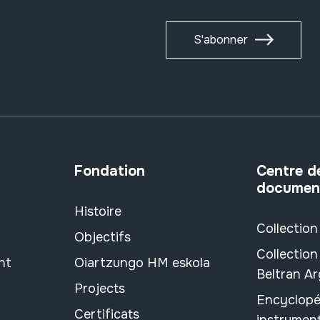
S'abonner
Fondation
Centre d
documen
Histoire
Collection
Objectifs
Collection
nt
Oiartzungo HM eskola
Beltran A
Projects
Encyclopé
Certificats
instrument