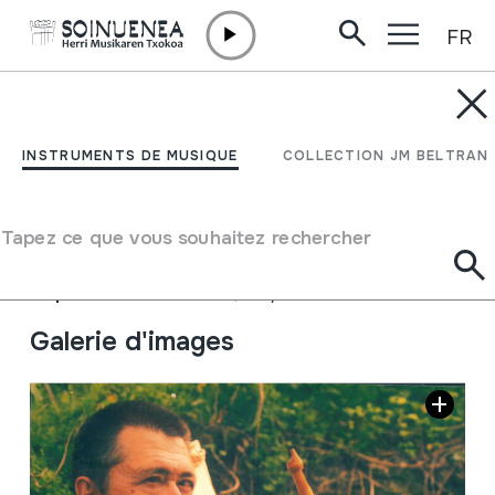
FR
Aller directement au contenu
JM BELTRAN ARGIÑENA
Zaharrak berri; Karlos
INSTRUMENTS DE MUSIQUE
COLLECTION JM BELTRAN
Subijana
Tapez ce que vous souhaitez rechercher
Auteur
Karlos Subijana
Type de collection
Phonothèque
Emplacement:
Biblioteka; XXI / 3
Galerie d'images