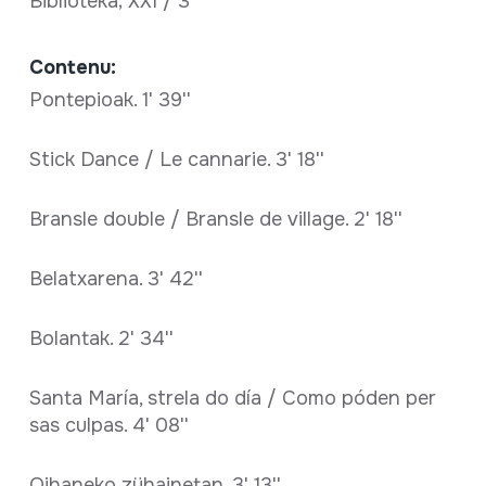
Biblioteka; XXI / 3
Contenu:
Pontepioak. 1' 39''
Stick Dance / Le cannarie. 3' 18''
Bransle double / Bransle de village. 2' 18''
Belatxarena. 3' 42''
Bolantak. 2' 34''
Santa María, strela do día / Como póden per
sas culpas. 4' 08''
Oihaneko zühainetan. 3' 13''