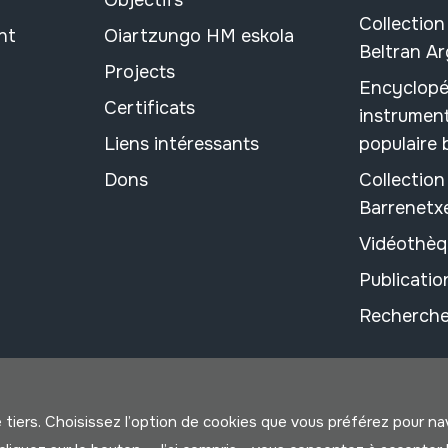
Objectifs
Collection
nt
Oiartzungo HM eskola
Beltran A
Projects
Encyclopé
Certificats
instrument
Liens intéressants
populaire
Dons
Collectio
Barrenetx
Vidéothèq
Publicati
Recherche
e tiers. Choisissez l’option de cookies que vous préférez pour n