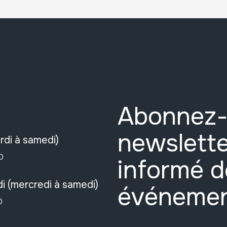
Abonnez-
newslette
rdi à samedi)
0
informé d
i (mercredi à samedi)
événeme
0