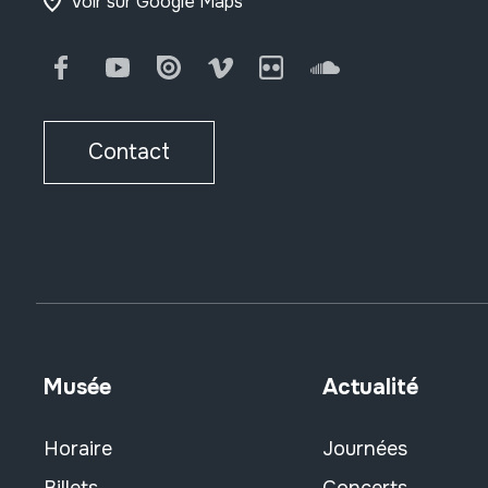
Voir sur Google Maps
Facebook
Youtube
Issuu
Vimeo
Flickr
SoundCloud
Contact
Musée
Actualité
Horaire
Journées