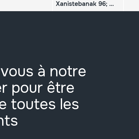
Xanistebanak 96; Oiartzun 96; Festa ekintzen egitaraua
vous à notre
r pour être
e toutes les
nts