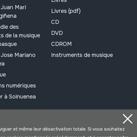
Livres
 Juan Mari
Livres (pdf)
rgiñena
CD
die des
DVD
s de la musique
 basque
CDROM
n Jose Mariano
Instruments de musique
ea
ue
ons numériques
r à Soinuenea
aviguer et même leur désactivation totale. Si vous souhaitez