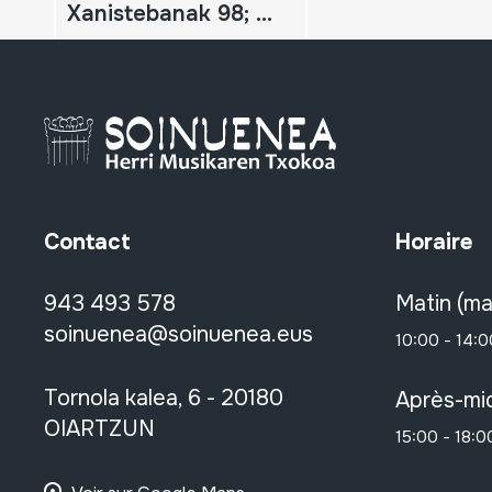
Xanistebanak 98; Oiartzun 98; Festa ekintzen egitaraua
Contact
Horaire
943 493 578
Matin (ma
soinuenea@soinuenea.eus
10:00 - 14:0
Tornola kalea, 6 - 20180
Après-mid
OIARTZUN
15:00 - 18:0