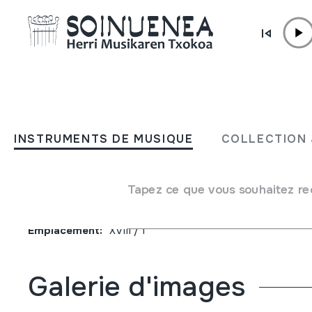
Aller directement au contenu
JM BELTRAN ARGIÑENA
Xanistebanak 97; Oiartzun
INSTRUMENTS DE MUSIQUE
COLLECTION 
Festa ekintzen egitaraua
Tapez ce que vous souhaitez re
Auteur
Oiartzungo Udala
Type de collection
Bibliothèque
Emplacement:
XVIII / 1
Galerie d'images