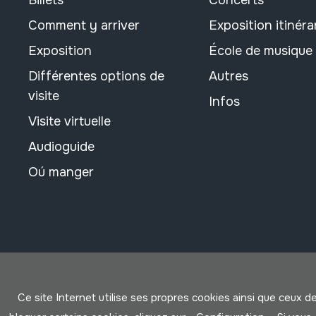
Billets
Concerts
Comment y arriver
Exposition itinéra
Exposition
École de musique
Différentes options de
Autres
visite
Infos
Visite virtuelle
Audioguide
Oú manger
Ce site Internet utilise ses propres cookies ainsi que ceux d