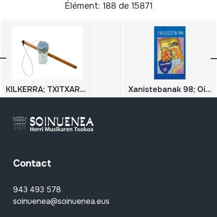
Élément: 188 de 15871
KILKERRA; TXITXARRA
Xanistebanak 98; Oiartzun 98; Festa ekintzen egitaraua
Contact
943 493 578
soinuenea@soinuenea.eus