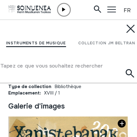
FR
Aller directement au contenu
JM BELTRAN ARGIÑENA
Xanistebanak 2008;
INSTRUMENTS DE MUSIQUE
COLLECTION JM BELTRAN
Oiartzun 2008; Festa
ekintzen egitaraua
Tapez ce que vous souhaitez rechercher
Auteur
Oiartzungo Udala
Type de collection
Bibliothèque
Emplacement:
XVIII / 1
Galerie d'images