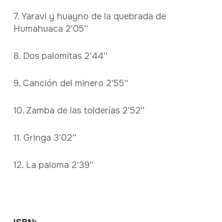
7. Yaravi y huayno de la quebrada de
Humahuaca 2'05''
8. Dos palomitas 2'44''
9. Canción del minero 2'55''
10. Zamba de las tolderías 2'52''
11. Gringa 3'02''
12. La paloma 2'39''